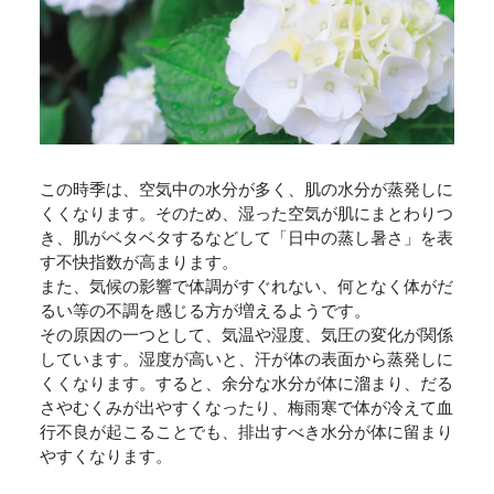
この時季は、空気中の水分が多く、肌の水分が蒸発しに
くくなります。そのため、湿った空気が肌にまとわりつ
き、肌がベタベタするなどして
「日中の蒸し暑さ」を表
す不快指数が高まります
。
また、気候の影響で体調がすぐれない、何となく体がだ
るい等の不調を感じる方が増えるようです。
その原因の一つとして、気温や湿度、気圧の変化が関係
しています。湿度が高いと、汗が体の表面から蒸発しに
くくなります。すると、余分な水分が体に溜まり、
だる
さやむくみ
が出やすくなったり、梅雨寒で
体が冷えて血
行不良
が起こることでも、排出すべき水分が体に留まり
やすくなります。