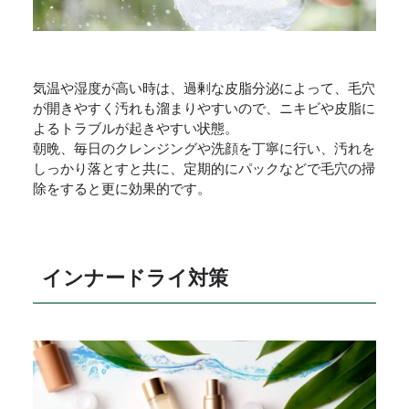
気温や湿度が高い時は、過剰な皮脂分泌によって、
毛穴
が開きやすく汚れも溜まりやすい
ので、ニキビや皮脂に
よるトラブルが起きやすい状態。
朝晩、毎日の
クレンジングや洗顔
を丁寧に行い、汚れを
しっかり落とすと共に、
定期的にパック
などで毛穴の掃
除をすると更に効果的です。
インナードライ対策