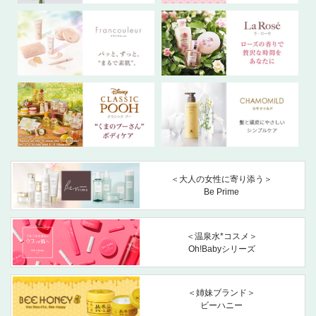
＜大人の女性に寄り添う＞
Be Prime
＜温泉水*コスメ＞
Oh!Babyシリーズ
＜姉妹ブランド＞
ビーハニー