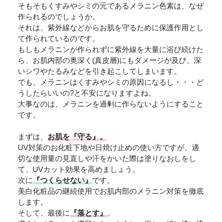
そもそもくすみやシミの元であるメラニン色素は、なぜ
作られるのでしょうか。
それは、紫外線などからお肌を守るために保護作用とし
て作られているのです。
もしもメラニンが作られずに紫外線を大量に浴び続けた
ら、お肌内部の奥深く(真皮層)にもダメージが及び、深
いシワやたるみなどを引き起こしてしまいます。
でも、メラニンはくすみやシミの原因になるし・・・ど
うしたらいいの?と不安になりますよね。
大事なのは、メラニンを過剰に作らないようにすること
です。
まずは、
お肌を『守る』。
UV対策のお化粧下地や日焼け止めの使い方ですが、適
切な使用量の見直しや汗をかいた際は塗りなおしをし
て、UVカット効果を高めましょう。
次に
『つくらせない』
です。
美白化粧品の継続使用でお肌内部のメラニン対策を徹底
します。
そして、最後に
『落とす』
。