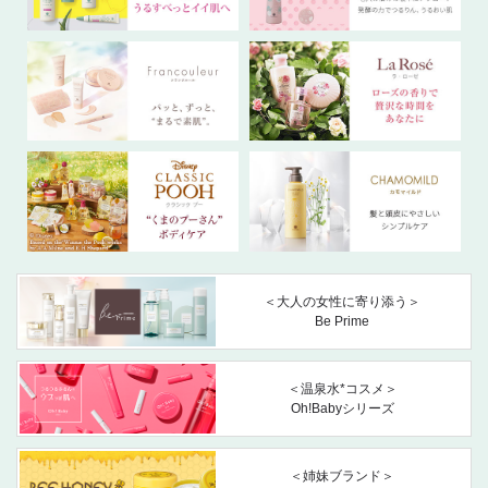
＜大人の女性に寄り添う＞
Be Prime
＜温泉水*コスメ＞
Oh!Babyシリーズ
＜姉妹ブランド＞