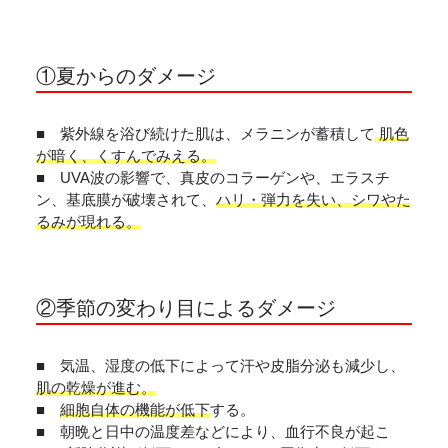
①夏からのダメージ
■ 紫外線を浴び続けた肌は、メラニンが蓄積して
肌色
が暗く、くすんでみえる。
■ UVA波の影響で、真皮のコラーゲンや、エラスチ
ン、基底膜が破壊されて、
ハリ・弾力を失い、シワやた
るみが現れる。
②季節の変わり目によるダメージ
■ 気温、湿度の低下によって汗や皮脂分泌も減少し、
肌の乾燥が進む。
■
細胞自体の機能が低下
する。
■ 朝晩と日中の温度差などにより、血行不良が起こ