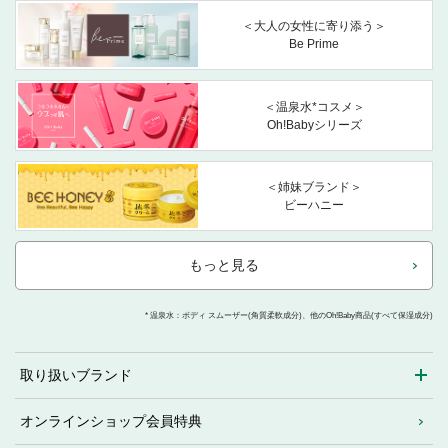
＜大人の女性に寄り添う＞
Be Prime
＜温泉水*コスメ＞
Oh!Babyシリーズ
＜姉妹ブランド＞
ビーハニー
もっと見る
* 温泉水：ボディ スムーザー(角質柔軟成分)、他のOh!Baby商品(すべて保湿成分)
取り扱いブランド
オンラインショップ会員特典