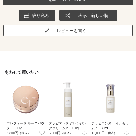
絞り込み
表示：新しい順
レビューを書く
あわせて買いたい
エレフィーヌ ルースパウ
テラピエンヌ クレンジン
テラピエンヌ オイルセラ
ダー 17g
グクリーム n 110g
ム n 30mL
8,800円
5,500円
11,000円
8
（税込）
（税込）
（税込）