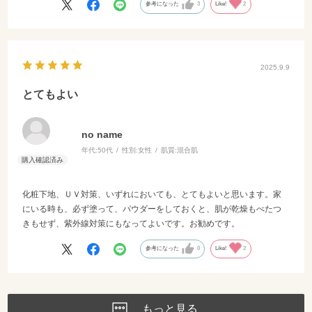
参考になった
3
Like!
2
2025.9.9
とてもよい
no name
年代:
50代
性別:
女性
肌質:
混合肌
化粧下地、ＵＶ対策、いずれにおいても、とてもよいと思います。家
にいる時も、必ず塗って、パウダーをしておくと、肌が乾燥もべたつ
きもせず、紫外線対策にもなってよいです。お勧めです。
参考になった
0
Like!
2
もっと見る