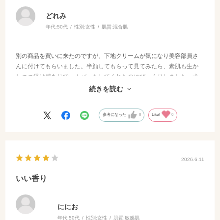
どれみ
年代:
50代
性別:
女性
肌質:
混合肌
別の商品を買いに来たのですが、下地クリームが気になり美容部員さ
んに付けてもらいました。半顔してもらって見てみたら、素肌も生か
しつつ透け感ありで、カバーもしてくれたのにびっくりしました。犬
の散歩後も崩れてなくてまたまたびっくりしました。今回は予算オー
続きを読む
バーだったので、次回必ず購入します。
参考になった
0
Like!
0
2026.6.11
いい香り
ににお
年代:
50代
性別:
女性
肌質:
敏感肌