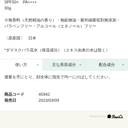
SPF50+ PA++++
30g
※無香料（天然精油の香り）・無鉱物油・紫外線吸収剤無添加・
パラベンフリー・アルコール（エタノール）フリー
〔原産国〕 日本
*ダマスクバラ花水（保湿成分）（エキス由来の水は除く）
使い方
主な美容成分
配合成分
適量を手にとり、顔全体に指先で均一にのばしてください。
商品コード
45942
発売日
2023/03/09