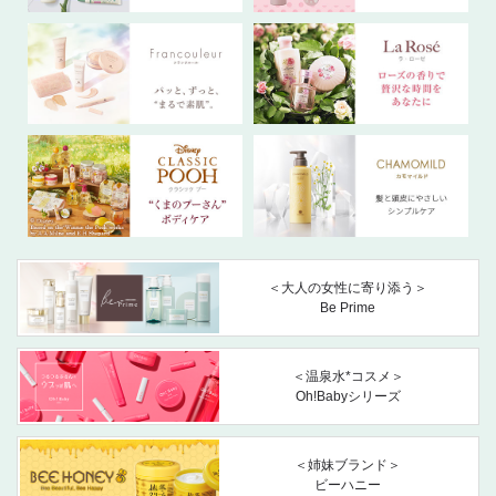
＜大人の女性に寄り添う＞
Be Prime
＜温泉水*コスメ＞
Oh!Babyシリーズ
＜姉妹ブランド＞
ビーハニー