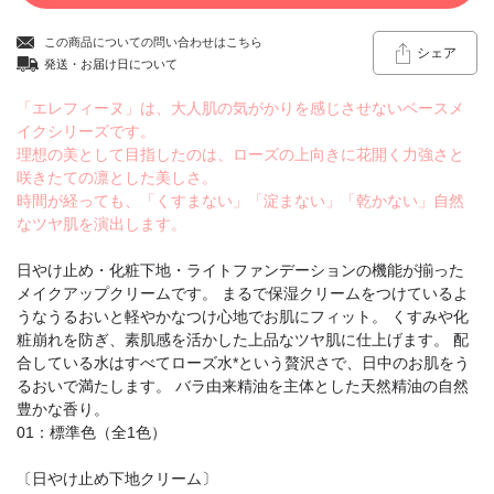
この商品についての問い合わせはこちら
シェア
発送・お届け日について
「エレフィーヌ」は、大人肌の気がかりを感じさせないベースメ
イクシリーズです。
理想の美として目指したのは、ローズの上向きに花開く力強さと
咲きたての凛とした美しさ。
時間が経っても、「くすまない」「淀まない」「乾かない」自然
なツヤ肌を演出します。
日やけ止め・化粧下地・ライトファンデーションの機能が揃った
メイクアップクリームです。 まるで保湿クリームをつけているよ
うなうるおいと軽やかなつけ心地でお肌にフィット。 くすみや化
粧崩れを防ぎ、素肌感を活かした上品なツヤ肌に仕上げます。 配
合している水はすべてローズ水*という贅沢さで、日中のお肌をう
るおいで満たします。 バラ由来精油を主体とした天然精油の自然
豊かな香り。
01：標準色（全1色）
〔日やけ止め下地クリーム〕