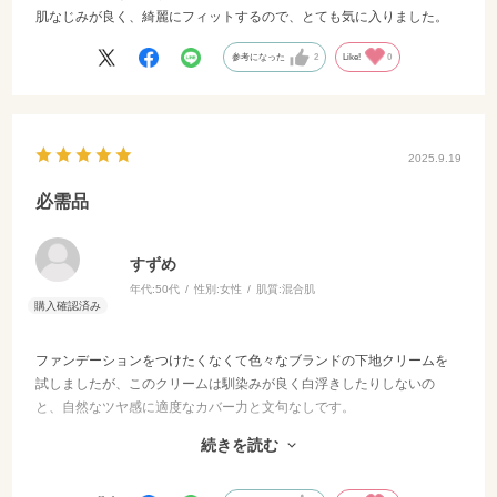
肌なじみが良く、綺麗にフィットするので、とても気に入りました。
参考になった
2
Like!
0
2025.9.19
必需品
すずめ
年代:
50代
性別:
女性
肌質:
混合肌
ファンデーションをつけたくなくて色々なブランドの下地クリームを
試しましたが、このクリームは馴染みが良く白浮きしたりしないの
と、自然なツヤ感に適度なカバー力と文句なしです。
長時間外出する際に崩れた箇所に指先にクリームをつけてトントンと
続きを読む
付け足すと自然に馴染んでくれました。
またリピートします。