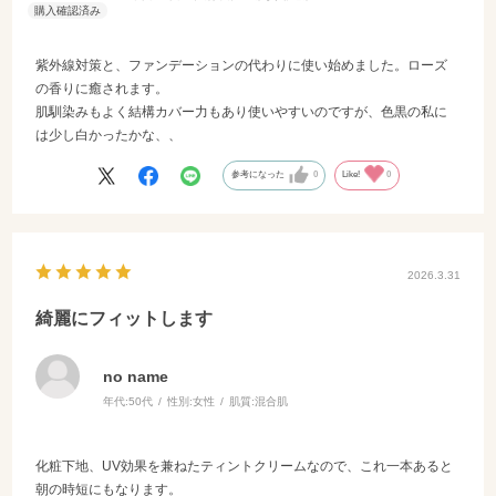
紫外線対策と、ファンデーションの代わりに使い始めました。ローズ
の香りに癒されます。
肌馴染みもよく結構カバー力もあり使いやすいのですが、色黒の私に
は少し白かったかな、、
参考になった
0
Like!
0
2026.3.31
綺麗にフィットします
no name
年代:
50代
性別:
女性
肌質:
混合肌
化粧下地、UV効果を兼ねたティントクリームなので、これ一本あると
朝の時短にもなります。