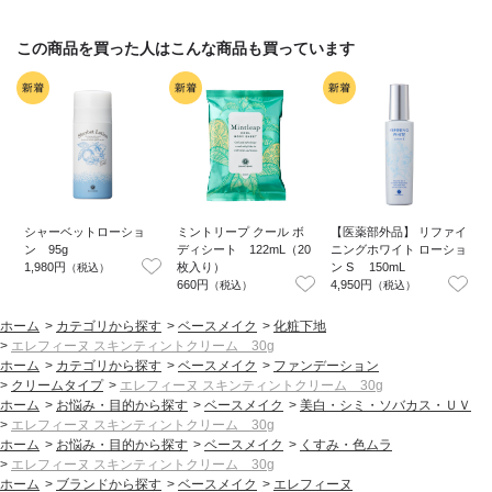
この商品を買った人はこんな商品も買っています
シャーベットローショ
ミントリープ クール ボ
【医薬部外品】 リファイ
ン 95g
ディシート 122mL（20
ニングホワイト ローショ
1,980円
枚入り）
ン S 150mL
5
（税込）
660円
4,950円
1
（税込）
（税込）
ホーム
>
カテゴリから探す
>
ベースメイク
>
化粧下地
>
エレフィーヌ スキンティントクリーム 30g
ホーム
>
カテゴリから探す
>
ベースメイク
>
ファンデーション
>
クリームタイプ
>
エレフィーヌ スキンティントクリーム 30g
ホーム
>
お悩み・目的から探す
>
ベースメイク
>
美白・シミ・ソバカス・ＵＶ
>
エレフィーヌ スキンティントクリーム 30g
ホーム
>
お悩み・目的から探す
>
ベースメイク
>
くすみ・色ムラ
>
エレフィーヌ スキンティントクリーム 30g
ホーム
>
ブランドから探す
>
ベースメイク
>
エレフィーヌ