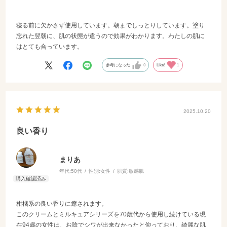
寝る前に欠かさず使用しています。朝までしっとりしています。塗り
忘れた翌朝に、肌の状態が違うので効果がわかります。わたしの肌に
はとても合っています。
参考になった
0
Like!
1
2025.10.20
良い香り
まりあ
年代:
50代
性別:
女性
肌質:
敏感肌
柑橘系の良い香りに癒されます。
このクリームとミルキュアシリーズを70歳代から使用し続けている現
在94歳の女性は、お陰でシワが出来なかったと仰っており、綺麗な肌