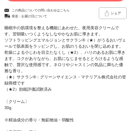
この商品についての問い合わせはこちら
シェア
発送・お届け日について
睡眠中の肌環境を整える機能にあわせた、夜用美容クリームで
す。翌朝吸いつくようなしなやかなお肌に導きます。
ソフトラッピングエマルジョンとサクラン®（★）がうるおいヴェ
ールで肌表面をラッピングし、お肌のうるおいを閉じ込めます。
乾燥による小じわを目立たなくし（★2）、ハリのあるお肌に導き
ます。コクがありながら、お肌になじませるととろけるような感
触で、贅沢な使用感です。ネロリやジャスミンの気品に満ちた優
雅な香り。
（★）サクラン®：グリーンサイエンス・マテリアル株式会社の登
録商標です
（★2）効能評価試験済み
〔クリーム〕
30g
※精油成分の香り・無鉱物油・弱酸性