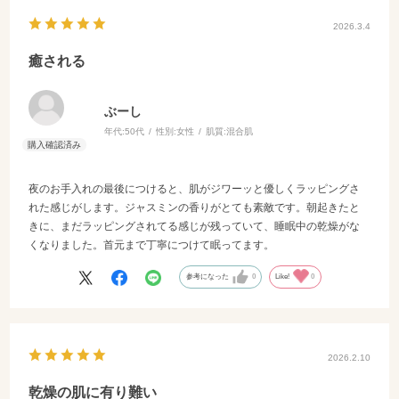
2026.3.4
癒される
ぶーし
年代:
50代
性別:
女性
肌質:
混合肌
夜のお手入れの最後につけると、肌がジワーッと優しくラッピングさ
れた感じがします。ジャスミンの香りがとても素敵です。朝起きたと
きに、まだラッピングされてる感じが残っていて、睡眠中の乾燥がな
くなりました。首元まで丁寧につけて眠ってます。
参考になった
0
Like!
0
2026.2.10
乾燥の肌に有り難い