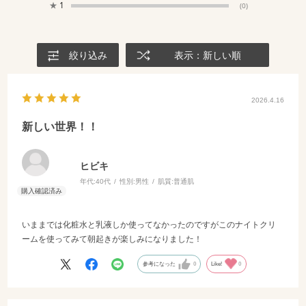
★
1
(0)
絞り込み
表示：新しい順
2026.4.16
新しい世界！！
ヒビキ
年代:
40代
性別:
男性
肌質:
普通肌
いままでは化粧水と乳液しか使ってなかったのですがこのナイトクリ
ームを使ってみて朝起きが楽しみになりました！
参考になった
0
Like!
0