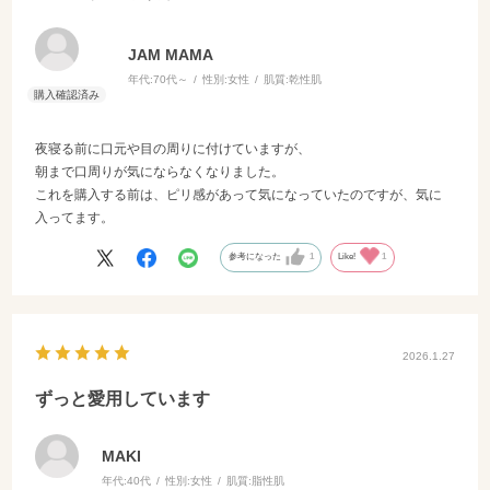
JAM MAMA
年代:
70代～
性別:
女性
肌質:
乾性肌
夜寝る前に口元や目の周りに付けていますが、
朝まで口周りが気にならなくなりました。
これを購入する前は、ピリ感があって気になっていたのですが、気に
入ってます。
参考になった
1
Like!
1
2026.1.27
ずっと愛用しています
MAKI
年代:
40代
性別:
女性
肌質:
脂性肌