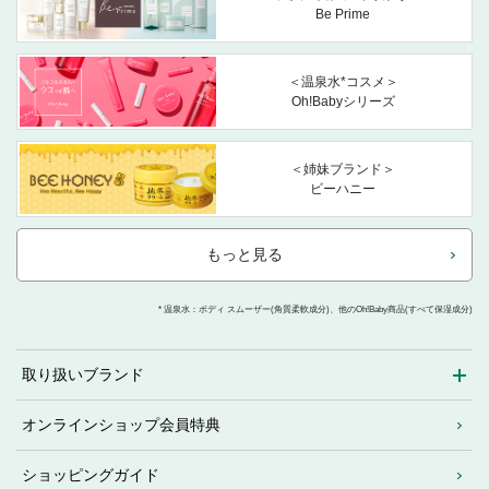
Be Prime
＜温泉水*コスメ＞
Oh!Babyシリーズ
＜姉妹ブランド＞
ビーハニー
もっと見る
* 温泉水：ボディ スムーザー(角質柔軟成分)、他のOh!Baby商品(すべて保湿成分)
取り扱いブランド
オンラインショップ会員特典
ショッピングガイド