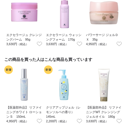
エクセラージュ クレンジ
エクセラージュ ウォッシ
パワーサージ ジェルＤ
ングバーム 95g
ングフォーム 170g
Ｘ 35g
3,630円
3,630円
4,950円
1
（税込）
（税込）
（税込）
この商品を買った人はこんな商品も買っています
【医薬部外品】 リファイ
クリアアップジェル（レ
【医薬部外品】 リファイ
ニングホワイト ローショ
モンソルベの香り）
ニングWT クレンジング
ン S 150mL
145mL
ジェルオイル 180g
3
4,950円
2,200円
3,630円
（税込）
（税込）
（税込）