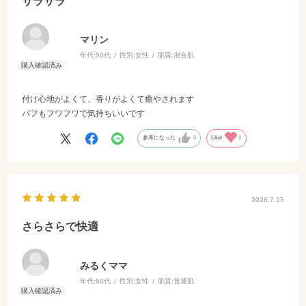
サラサラ
マリン
年代:
50代
性別:
女性
肌質:
混合肌
付け心地がよくて、香りがよくて癒やされます
パフもフワフワで気持ちいいです
参考になった
0
Like!
0
2026.7.15
さらさらで快適
みるくママ
年代:
60代
性別:
女性
肌質:
普通肌