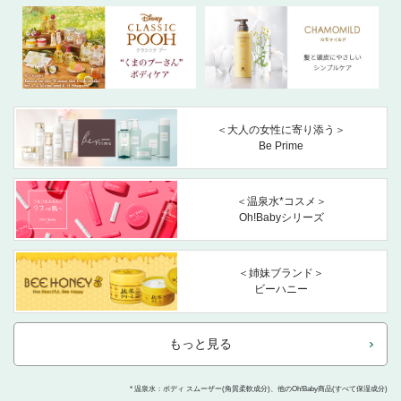
＜大人の女性に寄り添う＞
Be Prime
＜温泉水*コスメ＞
Oh!Babyシリーズ
＜姉妹ブランド＞
ビーハニー
もっと見る
* 温泉水：ボディ スムーザー(角質柔軟成分)、他のOh!Baby商品(すべて保湿成分)