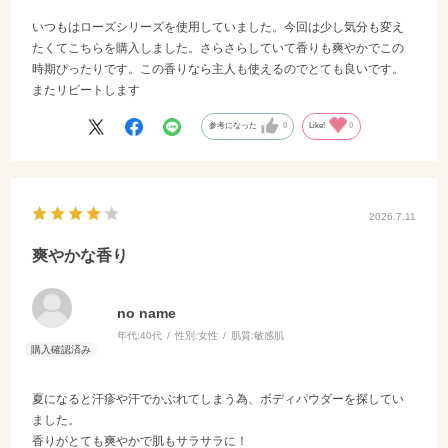
いつもはローズシリーズを使用していました。今回は少し気分も変え
たくてこちらを購入しました。さらさらしていて香りも爽やかでこの
時期ぴったりです。この香りなら主人も使えるのでとても良いです。
またリピートします
参考になった
0
Like!
0
2026.7.11
爽やかな香り
no name
年代:
40代
性別:
女性
肌質:
敏感肌
夏になると汗疹や汗でかぶれてしまう為、ボディパウダーを探してい
ました。
香りがとても爽やかで肌もサラサラに！