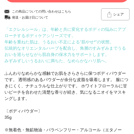
この商品についての問い合わせはこちら
シェア
発送・お届け日について
「エクレルシール」は、年齢と共に変化するボディの悩みにアプ
ローチするボディケアシリーズです。
年齢を重ねた肌は、うるおい不足による“肌やせ*”の状態。
伝統的なオリエンタルハーブを配合し、角層のすみずみまでうる
おいを巡らせながら肌自身の保水力をサポートします。
みずみずしいうるおいに満ちた、なめらかなハリ肌へ。
ふんわりなめらかな感触でお肌をさらさらに保つボディパウダー
です。 透明感のあるパウダーが余分な皮脂を吸着します。 服につ
きにくく、ナチュラルな仕上がりです。 ホワイトフローラルに甘
いピーチを合わせた清楚な香りが続き、気になるニオイをマスキ
ングします。
〔ボディパウダー〕
35g
※無着色・無鉱物油・パラベンフリー・アルコール（エタノー