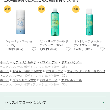
この商品を買った人はこんな商品も買っています
シャーベットローショ
ミントリープ クール ボ
ミントリープ クール ボ
ン 95g
ディソープ 300mL
ディスプレー 100g
1,980円
1,430円
1,430円
1
（税込）
（税込）
（税込）
ホーム
>
カテゴリから探す
>
バス＆ボディ
>
ボディパウダー
>
エクレルシール ボディフレッシュパウダー 35g
ホーム
>
お悩み・目的から探す
>
バス＆ボディ
>
エイジング・ハリ・弾力不足
>
エクレルシール ボディフレッシュパウダー 35g
ホーム
>
ブランドから探す
>
バス＆ボディ
>
エクレルシール
>
エクレルシール ボディフレッシュパウダー 35g
ハウスオブローゼについて