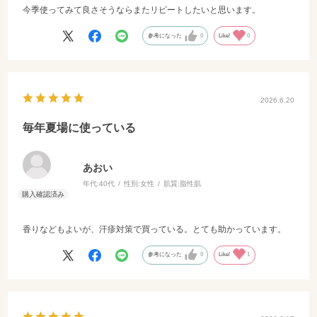
今季使ってみて良さそうならまたリピートしたいと思います。
参考になった
0
Like!
0
2026.6.20
毎年夏場に使っている
あおい
年代:
40代
性別:
女性
肌質:
脂性肌
香りなどもよいが、汗疹対策で買っている。とても助かっています。
参考になった
0
Like!
1