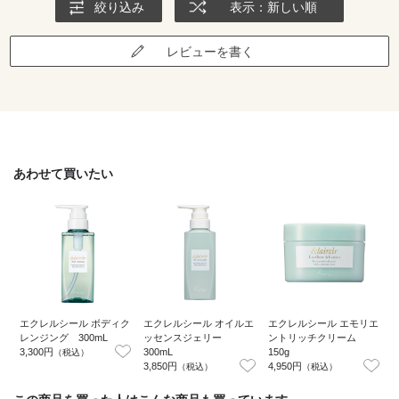
絞り込み
表示：新しい順
にしたい）
夏場の必需品になること間違いなしなので、もういくつかストックに
レビューを書く
購入しようと思っています。
あわせて買いたい
エクレルシール ボディク
エクレルシール オイルエ
エクレルシール エモリエ
レンジング 300mL
ッセンスジェリー
ントリッチクリーム
3,300円
300mL
150g
3
（税込）
3,850円
4,950円
（税込）
（税込）