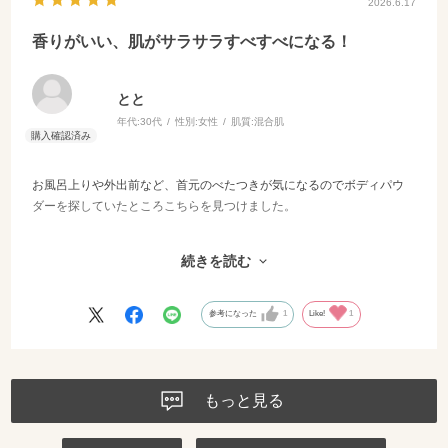
2026.6.17
香りがいい、肌がサラサラすべすべになる！
とと
年代:
30代
性別:
女性
肌質:
混合肌
お風呂上りや外出前など、首元のべたつきが気になるのでボディパウ
ダーを探していたところこちらを見つけました。
まず香りがとてもいいです！さわやかな香りで、ふわっと香る程度な
続きを読む
ので他人に迷惑はかけずに自分で香りを楽しむのに快適です。
肌に合わないと赤くなったりするのですがこちらはそんなこともな
く、つけた後肌はサラサラになり、変に白っぽくもならず日中も使い
参考になった
1
Like!
1
やすいです。
大きなパフもふわふわで広範囲につけやすいのですが、欲を言えば衛
生の観点から、パウダーに直接触れることなく保管したいです。（パ
もっと見る
ウダーとパフの間に網がありますが、プラスチックのトレイのような
ものを間に挟み、パウダーが容器の中で動いてもパフに振れないよう