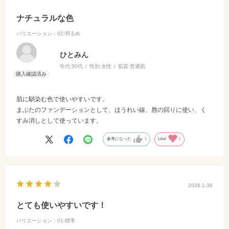
メイクブライトナーのみ
ナチュラルな色
本来は標準色でいいのですが、部分的に使用しているので、浮くこと
バリエーション：02:明るめ
なく顔にメリハリがつきます。
ひとみん
マイナス点は、UV効果がないこと。
年代:
50代
性別:
女性
肌質:
普通肌
それゆえ、敏感な目周りでもトラブルなく使えるのでしょうが…
ベースに日焼け止めはしっかり塗ることをオススメします。
肌に馴染む色で使いやすいです。
まぶたのファンデーションとして、ほうれい線、唇の回りに使い、く
すみ消しとして使っています。
参考になった
1
Like!
1
2026.1.30
とても使いやすいです！
バリエーション：01:標準