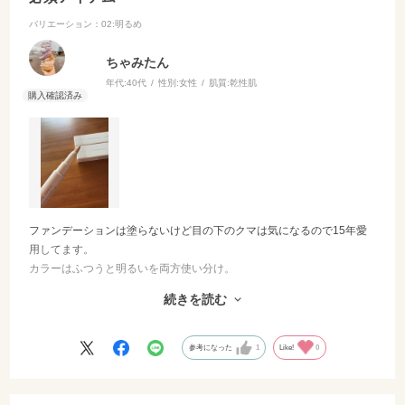
バリエーション：02:明るめ
ちゃみたん
年代:
40代
性別:
女性
肌質:
乾性肌
ファンデーションは塗らないけど目の下のクマは気になるので15年愛
用してます。
カラーはふつうと明るいを両方使い分け。
夏はゴルフで日焼けするのでふつう。
続きを読む
普段はほとんど明るい方を使っていて目元が自然なトーンで落ち着
き、ブルベイエベでも馴染みやすく使いやすい。
粗を完璧に隠したいなど、カバー力はさほど無いかもしれないけど時
参考になった
1
Like!
0
間経ってもメイク直しが不要です。なにより、軽やかでナチュラル。
すっぴんメイクが好きな方にはおすすめ！