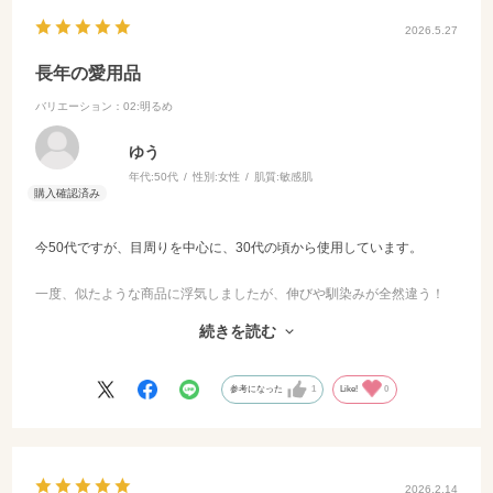
2026.5.27
長年の愛用品
バリエーション：02:明るめ
ゆう
年代:
50代
性別:
女性
肌質:
敏感肌
今50代ですが、目周りを中心に、30代の頃から使用しています。
一度、似たような商品に浮気しましたが、伸びや馴染みが全然違う！
それからは切らすことなく愛用しています。
続きを読む
・私の肌色＝くすみがちな標準肌
・使用色＝明るめ
参考になった
1
Like!
0
・使用感＝なめらかなテクチャー
しっとりするがベタつきなし
・使用場所＝目周り・ほうれい線・眉間
＊目周りはファンデーション未使用
2026.2.14