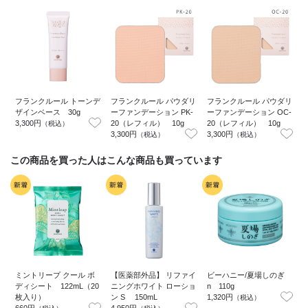
フランクルール トーンデ
フランクルール パウダリ
フランクルール パウダリ
ザインベース 30g
ーファンデーション PK-
ーファンデーション OC-
3,300円
20（レフィル） 10g
20（レフィル） 10g
（税込）
3,300円
3,300円
3
（税込）
（税込）
この商品を買った人はこんな商品も買っています
ミントリープ クール ボ
【医薬部外品】 リファイ
ビーハニー/夏場しのぎ
ディシート 122mL（20
ニングホワイト ローショ
n 110g
枚入り）
ン S 150mL
1,320円
2
（税込）