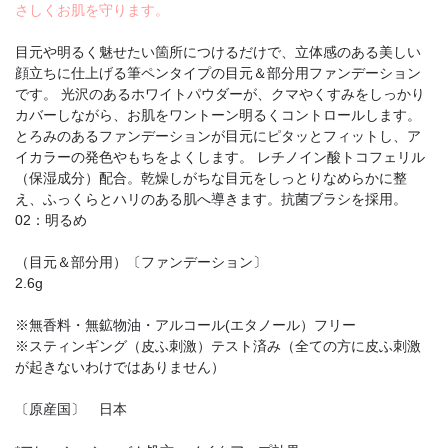
さしくお肌を守ります。
目元や明るく魅せたい箇所につけるだけで、立体感のある美しい
顔立ちに仕上げる筆ペンタイプの目元＆部分用ファンデーション
です。 光沢のあるホワイトパウダーが、クマやくすみをしっかり
カバーしながら、お肌をワントーン明るくコントロールします。
とろみのあるファンデーションが目元にピタッとフィットし、ア
イカラーの発色やもちをよくします。 レチノイン酸トコフェリル
（保湿成分）配合。乾燥しがちな目元をしっとりなめらかに整
え、ふっくらとハリのある肌へ導きます。抗菌ブラシを採用。
02：明るめ
（目元＆部分用）〔ファンデーション〕
2.6g
※無香料・無鉱物油・アルコール(エタノール）フリー
※スティンギング（皮ふ刺激）テスト済み（全ての方に皮ふ刺激
が起きないわけではありません）
〔原産国〕 日本