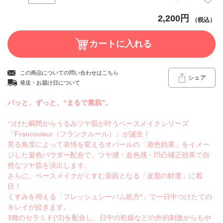
2,200円
（税込）
この商品についての問い合わせはこちら
シェア
発送・お届け日について
パッと、ずっと、“まるで素肌”。
つけた瞬間からうるみツヤ肌が叶うベースメイクシリーズ
『Francouleur（フランクルール）』が誕生！
見る角度によって表情を変えるオパールの「遊色効果」をイメー
ジした遊色パウダー配合で、ツヤ感・血色感・凹凸補正効果で自
然なツヤ肌を演出します。
さらに、ベースメイクがくすむ原因となる「皮脂の鮮度」に着
目！
くすみを抑える「フレッシュシーバム処方*」で一日中つけたての
キレイが続きます。
3種のセラミド(*2)を配合し、日中の乾燥などの外的刺激からもや