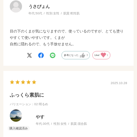
うさぴょん
年代:
50代
性別:
女性
肌質:
乾性肌
目の下のくまが気になりますので、使っているのですが、とても塗り
やすくて使いやすいです。くまが
自然に隠れるので、もう手放せません。
参考になった
3
Like!
1
2025.10.28
ふっくら素肌に
バリエーション：02:明るめ
やす
年代:
30代
性別:
女性
肌質:
混合肌