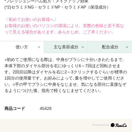
*フレッシュシーバム処方：メイクアップ効果
(*2)セラミドNG・セラミドNP・セラミドAP（保湿成分）
〔初めてお使いのお客様へ〕
お客様のお使いのパソコンの環境により、実際の色味と若干異な
って見える場合があります。あらかじめ、ご了承ください。
使い方
主な美容成分
配合成分
○初めてご使用になる際は、中身がブラシに十分いきわたるまで、
本体下部のダイヤル部分を右にゆっくり6～7回ほど回転させま
す。2回目以降はダイヤルを右に2～3クリックするぐらいが標準の
1回分の使用量です。お好みによって､量を増やしてご使用くださ
い。○手の甲でブラシに中身をなじませ、気になる部分に直接なぞ
るようにつけた後、指先で軽くなじませてください。
商品コード
45428