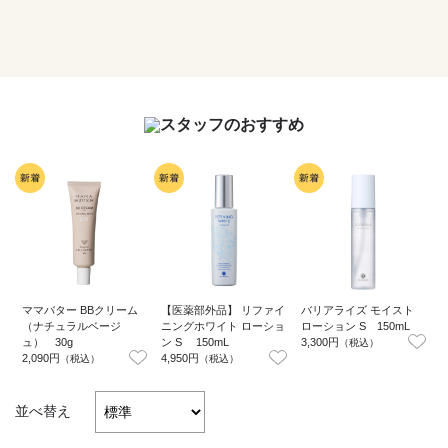
ママバター BBクリーム
【医薬部外品】 リファイ
バリアライズ モイスト
（ナチュラルベージ
ニングホワイト ローショ
ローション S 150mL
ー
ュ） 30g
ン S 150mL
3,300円
2
（税込）
2,090円
4,950円
（税込）
（税込）
並べ替え