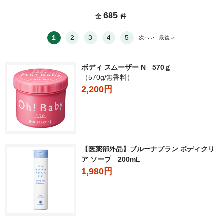
685
全
件
1
2
3
4
5
次へ >
最後 >
ボディ スムーザー N 570ｇ
（570g/無香料）
2,200円
【医薬部外品】ブルーナブラン ボディクリ
ア ソープ 200mL
1,980円