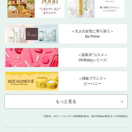
＜大人の女性に寄り添う＞
Be Prime
＜温泉水*コスメ＞
Oh!Babyシリーズ
＜姉妹ブランド＞
ビーハニー
もっと見る
* 温泉水：ボディ スムーザー(角質柔軟成分)、他のOh!Baby商品(すべて保湿成分)