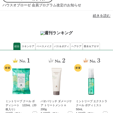
ハウスオブローゼ 会員プログラム改定のお知らせ
続きを読む
総合
スキンケア
ベースメイク
バス＆ボディ
ヘアケア
香水＆アロマ
ミントリープ クール ボ
バオバリッチ ダメージケ
ミントリープ エクストラ
ディシート 122mL（20
ア トリートメント n
クール ボディミスト
ラ
枚入り）
200g
50mL
7