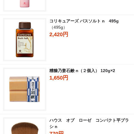
コリキュアーズ バスソルト n 495g
（495g）
2,420円
糟糠乃妻石鹸 n（２個入） 120g×2
1,650円
ハウス オブ ローゼ コンパクト平ブラ
シ n
770円