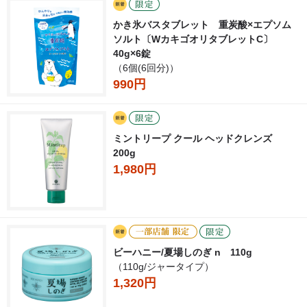
かき氷バスタブレット 重炭酸×エプソム
ソルト〔WカキゴオリタブレットC〕
40g×6錠
（6個(6回分)）
990円
ミントリープ クール ヘッドクレンズ
200g
1,980円
ビーハニー/夏場しのぎ n 110g
（110g/ジャータイプ）
1,320円