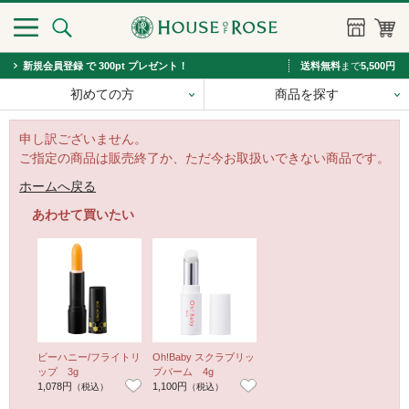
新規会員登録 で 300pt プレゼント！
送料無料
まで
5,500円
初めての方
商品を探す
申し訳ございません。
ご指定の商品は販売終了か、ただ今お取扱いできない商品です。
ホームへ戻る
あわせて買いたい
ビーハニー/フライトリ
Oh!Baby スクラブリッ
ップ 3g
プバーム 4g
1,078円
1,100円
（税込）
（税込）