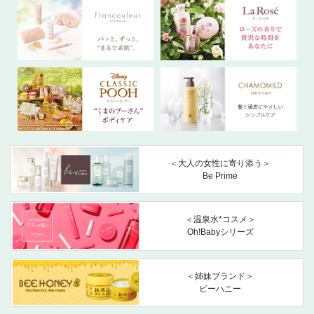
＜大人の女性に寄り添う＞
Be Prime
＜温泉水*コスメ＞
Oh!Babyシリーズ
＜姉妹ブランド＞
ビーハニー