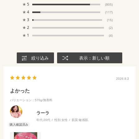
★
5
(805)
★
4
(117)
★
3
(15)
★
2
(2)
★
1
(4)
絞り込み
表示：新しい順
2026.8.2
よかった
バリエーション：570g/無香料
ラーラ
年代:
20代
性別:
女性
肌質:
敏感肌