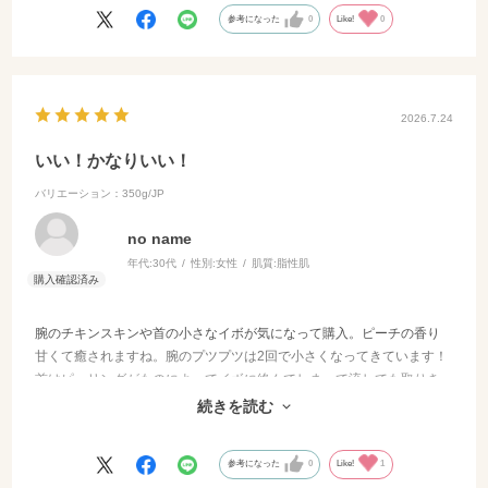
参考になった
0
Like!
0
2026.7.24
いい！かなりいい！
バリエーション：350g/JP
no name
年代:
30代
性別:
女性
肌質:
脂性肌
腕のチキンスキンや首の小さなイボが気になって購入。ピーチの香り
甘くて癒されますね。腕のプツプツは2回で小さくなってきています！
首はピーリングがものによってイボに絡んでしまって流しても取りき
れなくて嫌だったけど、これは綺麗に流れてスベスベになる感じで嬉
続きを読む
しいです！これからも使い続けます！
参考になった
0
Like!
1