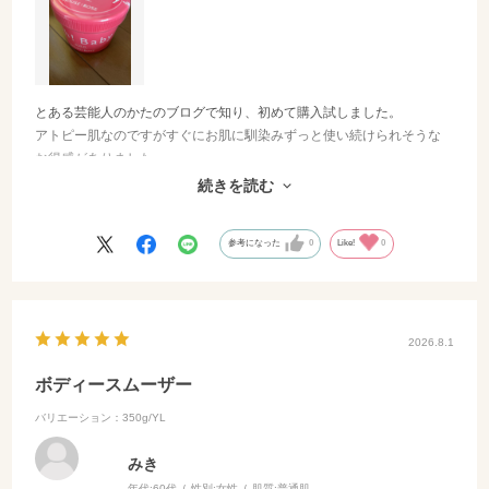
とある芸能人のかたのブログで知り、初めて購入試しました。
アトピー肌なのですがすぐにお肌に馴染みずっと使い続けられそうな
お得感がありました。
このような丁寧な商品に出会えて嬉しい限りです、またよろしくお願
続きを読む
いいたします♫╰(*´︶`*)╯
参考になった
0
Like!
0
2026.8.1
ボディースムーザー
バリエーション：350g/YL
みき
年代:
60代
性別:
女性
肌質:
普通肌