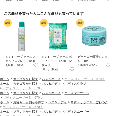
この商品を買った人はこんな商品も買っています
ミントリープ クール ス
ミントリープ クール ボ
ビーハニー/夏場しのぎ
カルプスプレー 100g
ディシート 122mL（20
n 110g
1,650円
枚入り）
1,320円
2
（税込）
（税込）
660円
（税込）
ホーム
>
カテゴリから探す
>
バス＆ボディ
>
ボディ スムーザー N 570ｇ
ホーム
>
カテゴリから探す
>
バス＆ボディ
>
ボディスクラブ
>
ボディ スムーザー N 570ｇ
ホーム
>
カテゴリから探す
>
バス＆ボディ
>
ボディマッサージ
>
ボディ スムーザー N 570ｇ
ホーム
>
お悩み・目的から探す
>
バス＆ボディ
>
角質・ザラつき・ごわつき
>
ボディ スムーザー N 570ｇ
ホーム
>
ブランドから探す
>
バス＆ボディ
>
ボディスムーザー