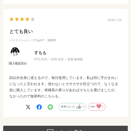
2026.7.23
とても良い
バリエーション：570g/KT・無香料
すもも
年代:
50代
性別:
女性
肌質:
敏感肌
顔以外全身に使えるので、毎日使用しています。私は特に手がきれい
になったと言われます。使わないとカサカサが目立つので、なくなる
前に購入しています。柑橘系の香りがあればそちらを選びましたが、
なかったので無香料のこちらを。
参考になった
0
Like!
0