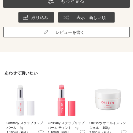
もっと見る
絞り込み
表示：新しい順
レビューを書く
あわせて買いたい
Oh!Baby スクラブリップ
Oh!Baby スクラブリップ
Oh!Baby オールインワン
バーム 4g
バーム ティント 4g
ジェル 100g
1,100円
1,100円
3,080円
2
（税込）
（税込）
（税込）