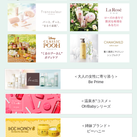
＜大人の女性に寄り添う＞
Be Prime
＜温泉水*コスメ＞
Oh!Babyシリーズ
＜姉妹ブランド＞
ビーハニー