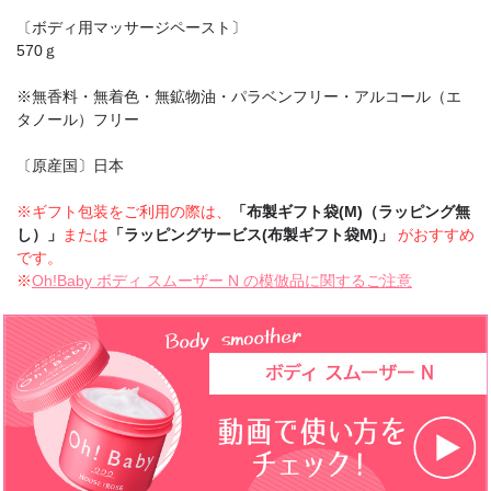
〔ボディ用マッサージペースト〕
570ｇ
※無香料・無着色・無鉱物油・パラベンフリー・アルコール（エ
タノール）フリー
〔原産国〕日本
※ギフト包装をご利用の際は、
「布製ギフト袋(M)（ラッピング無
し）」
または
「ラッピングサービス(布製ギフト袋M)」
がおすすめ
です。
※
Oh!Baby ボディ スムーザー N の模倣品に関するご注意