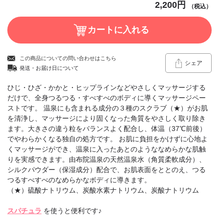
2,200円
（税込）
この商品についての問い合わせはこちら
シェア
発送・お届け日について
ひじ・ひざ・かかと・ヒップラインなどやさしくマッサージする
だけで、全身つるつる・すべすべのボディに導くマッサージペー
ストです。 温泉にも含まれる成分の３種のスクラブ（★）がお肌
を清浄し、マッサージにより固くなった角質をやさしく取り除き
ます。大きさの違う粒をバランスよく配合し、体温（37℃前後）
でやわらかくなる独自の処方です。 お肌に負担をかけずに心地よ
くマッサージができ、温泉に入ったあとのようななめらかな肌触
りを実感できます。由布院温泉の天然温泉水（角質柔軟成分）、
シルクパウダー（保湿成分）配合で、お肌表面をととのえ、つる
つるすべすべのなめらかなボディに導きます。
（★）硫酸ナトリウム、炭酸水素ナトリウム、炭酸ナトリウム
スパチュラ
を使うと便利です♪