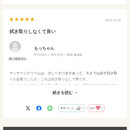
2025.12.29
拭き取りしなくて良い
もっちゃん
年代:
60代
性別:
女性
肌質:
敏感肌
マッサージクリームは、少しベタつきがあって、今までは必ず拭き取
りが必要でしたが、これは拭き取りなしで🆗です。
少しごわついてきた私の肌が柔らかくなって、翌朝の洗顔ですぐに結
果が出ます❗️
続きを読む
60代の私の必需品になっています。
参考になった
2
Like!
0