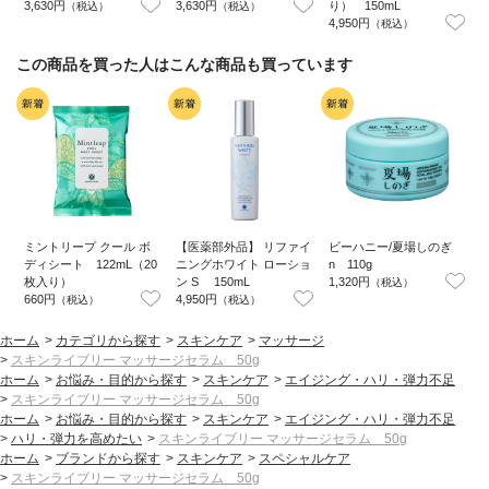
3,630円
3,630円
り） 150mL
（税込）
（税込）
4,950円
5
（税込）
この商品を買った人はこんな商品も買っています
ミントリープ クール ボ
【医薬部外品】 リファイ
ビーハニー/夏場しのぎ
ディシート 122mL（20
ニングホワイト ローショ
n 110g
枚入り）
ン S 150mL
1,320円
（税込）
660円
4,950円
3
（税込）
（税込）
ホーム
>
カテゴリから探す
>
スキンケア
>
マッサージ
>
スキンライブリー マッサージセラム 50g
ホーム
>
お悩み・目的から探す
>
スキンケア
>
エイジング・ハリ・弾力不足
>
スキンライブリー マッサージセラム 50g
ホーム
>
お悩み・目的から探す
>
スキンケア
>
エイジング・ハリ・弾力不足
>
ハリ・弾力を高めたい
>
スキンライブリー マッサージセラム 50g
ホーム
>
ブランドから探す
>
スキンケア
>
スペシャルケア
>
スキンライブリー マッサージセラム 50g