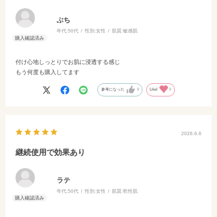
ぶち
年代:
50代
性別:
女性
肌質:
敏感肌
付け心地しっとりでお肌に浸透する感じ
もう何度も購入してます
参考になった
0
Like!
0
2026.6.6
継続使用で効果あり
ラテ
年代:
50代
性別:
女性
肌質:
乾性肌