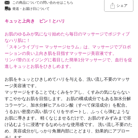
この商品についての問い合わせはこちら
シェア
発送・お届け日について
キュッと上向き ピン！とハリ
お肌のゆるみが気になり始めたら毎日のマッサージでポジティブ
なハリ肌に！
「スキンライブリー マッサージセラム」は、マッサージでプロポ
ーションの良い上向き肌を目指すマッサージ美容液です。
リンパ管のエイジングに着目した簡単1分マッサージで、血行を促
進しキュッとお肌をひきしめます。
お肌をキュッとひきしめてハリを与える、洗い流し不要のマッサ
ージ美容液です。
マッサージをすることでむくみをケアし、くすみの気にならない
すこやかなお肌を目指します。 お肌の構成成分でもある加水分解
コラーゲン、加水分解ヒアルロン酸（すべて保湿成分）を配合。
うるおい密度の高い肌づくりをサポートし、ふっくら弾むような
お肌に導きます。 軽くなじませるだけで、お肌のすみずみまで溶
け込むように浸透*するなめらかな使用感です。 洗い流し不要のた
め、美容成分がしっかり角層内部にとどまり、効果的にアプロー
チします。