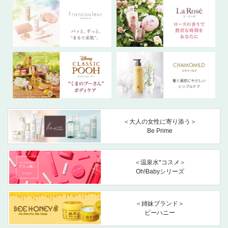
＜大人の女性に寄り添う＞
Be Prime
＜温泉水*コスメ＞
Oh!Babyシリーズ
＜姉妹ブランド＞
ビーハニー