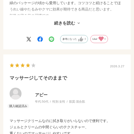
緑のパッケージの頃から愛用しています。コツコツと続けることでほ
うれい線やたるみやクマに効果が期待できる商品だと思います。
毎晩の寝る前の習慣です。
これからも続けていきたいと思います。
続きを読む
長く愛される商品であり続けてもらいたいです
参考になった
0
Like!
0
2026.3.27
マッサージしてそのままで
アビー
年代:
50代
性別:
女性
肌質:
混合肌
マッサージクリームなのに拭き取りがいらないので便利です。
ジェルとクリームの中間ぐらいのテクスチャー、
重くないのでマッサージしやすいです。