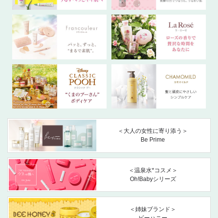
＜大人の女性に寄り添う＞
Be Prime
＜温泉水*コスメ＞
Oh!Babyシリーズ
＜姉妹ブランド＞
ビーハニー