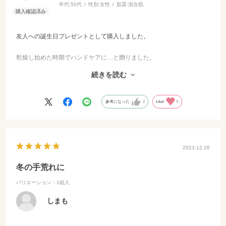
年代:
50代
性別:
女性
肌質:
混合肌
友人への誕生日プレゼントとして購入しました。
乾燥し始めた時期でハンドケアに…と贈りました。
フェイスパックは買うけどハンドパックはなかなか買わないから～と
続きを読む
喜んでもらえました。
使い心地が良かったとのことでしたので
参考になった
2
Like!
0
つきは自分用に購入します。
2023.12.26
冬の手荒れに
バリエーション：1組入
しまも