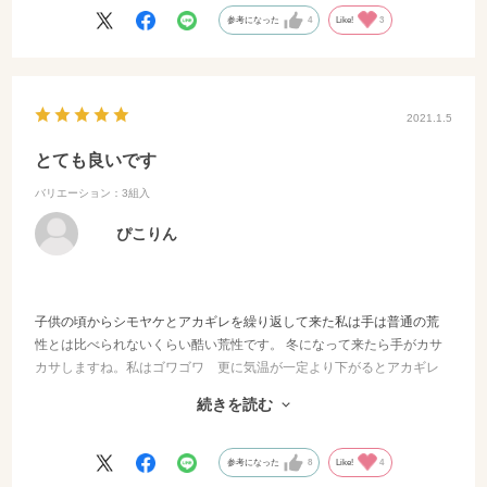
参考になった
4
Like!
3
2021.1.5
とても良いです
バリエーション：3組入
ぴこりん
子供の頃からシモヤケとアカギレを繰り返して来た私は手は普通の荒
性とは比べられないくらい酷い荒性です。 冬になって来たら手がカサ
カサしますね。私はゴワゴワ 更に気温が一定より下がるとアカギレ
が13箇所とかなります。例えれば乾燥して地割れするかのようにで
続きを読む
す。 このパックグローブでとても気持ちよく久々にツルツルしまし
た。
参考になった
8
Like!
4