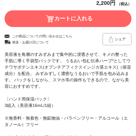
2,200円
（税込）
この商品についての問い合わせはこちら
シェア
発送・お届け日について
美容液を角層のすみずみまで集中的に浸透させて、キメの整った
手肌に導く手袋型パックです。 うるおい包む伝承ハーブ*としてウ
チワサボテンエキス(オプンチアフィクスインジカ茎エキス)（保湿
成分）を配合。 みずみずしく濃密なうるおいで手肌を包み込みま
す。 パックをしながら、スマホ等の操作もできるので、ながら美
容におすすめです。
〔ハンド用保湿パック〕
3組入（美容液16mL/1組）
※無香料・無着色・無鉱物油・パラベンフリー・アルコール（エ
タノール）フリー