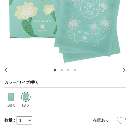
カラー/サイズ/香り
1組入
3組入
数量：
在庫あり