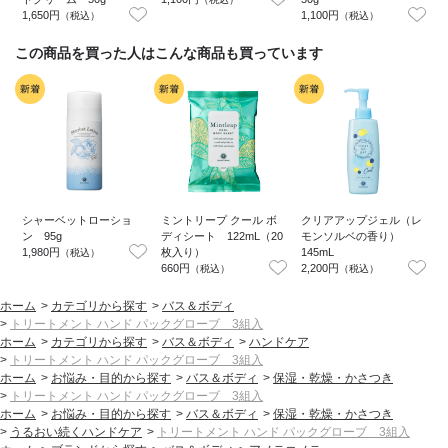
1,650円
1,100円
1
（税込）
（税込）
この商品を買った人はこんな商品も買っています
シャーベットローショ
ミントリープ クール ボ
クリアアップジェル（レ
ン 95g
ディシート 122mL（20
モンソルベの香り）
1,980円
枚入り）
145mL
9
（税込）
660円
2,200円
（税込）
（税込）
ホーム
>
カテゴリから探す
>
バス＆ボディ
>
トリートメント ハンド パックグローブ 3組入
ホーム
>
カテゴリから探す
>
バス＆ボディ
>
ハンドケア
>
トリートメント ハンド パックグローブ 3組入
ホーム
>
お悩み・目的から探す
>
バス＆ボディ
>
保湿・乾燥・かさつき
>
トリートメント ハンド パックグローブ 3組入
ホーム
>
お悩み・目的から探す
>
バス＆ボディ
>
保湿・乾燥・かさつき
>
うるおい続くハンドケア
>
トリートメント ハンド パックグローブ 3組入