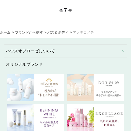
7
全
件
ホーム
>
ブランドから探す
>
バス＆ボディ
>
アノテコノテ
ハウスオブローゼについて
オリジナルブランド