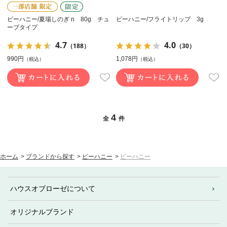
ビーハニー/夏場しのぎ n 80g チュ
ビーハニー/フライトリップ 3g
ーブタイプ
4.7
4.0
（188）
（30）
990円
1,078円
（税込）
（税込）
4
全
件
ホーム
>
ブランドから探す
>
ビーハニー
>
ビーハニー
ハウスオブローゼについて
オリジナルブランド