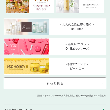
＜大人の女性に寄り添う＞
Be Prime
＜温泉水*コスメ＞
Oh!Babyシリーズ
＜姉妹ブランド＞
ビーハニー
もっと見る
* 温泉水：ボディ スムーザー(角質柔軟成分)、他のOh!Baby商品(すべて保湿成分)