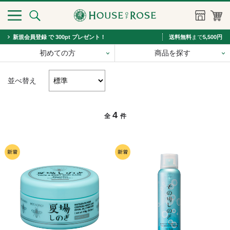
新規会員登録 で 300pt プレゼント！
送料無料
まで
5,500円
初めての方
商品を探す
並べ替え
4
全
件