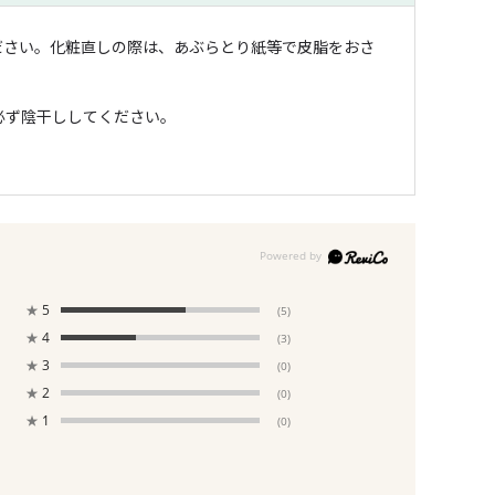
ださい。化粧直しの際は、あぶらとり紙等で皮脂をおさ
必ず陰干ししてください。
★
5
(5)
★
4
(3)
★
3
(0)
★
2
(0)
★
1
(0)