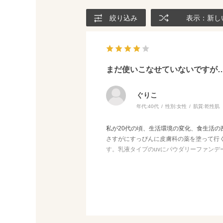
絞り込み
表示：新し
まだ使いこなせていないですが
ぐりこ
年代:
40代
性別:
女性
肌質:
乾性肌
私が20代の頃、生活環境の変化、食生活
さすがにすっぴんに皮膚科の薬を塗って行
す。乳液タイプのuvにパウダリーファン
族が、ニキビを悪化させず肌に負担をかけ
染みました。下地も一緒に使わないとキレ
念