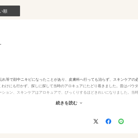
い順
…
の乱れ等で顔中ニキビになったことがあり、皮膚科へ行っても治らず、スキンケアの
くわけにも行かず、探しに探して当時のアロキュアにたどり着きました。昔はパウ
デーション、スキンケアはアロキュアで、びっくりするほどきれいになりました。当
ない隠せるファンデーションを探していまして、こちらを購入。パウダーだけでは
続きを読む
イに仕上がらないのかなと感じました。パウダリーファンデーションは便利だった