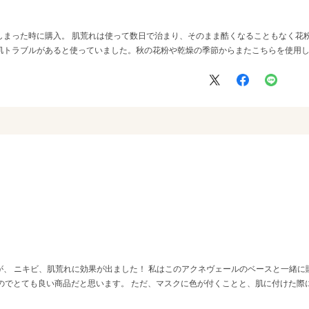
しまった時に購入。 肌荒れは使って数日で治まり、そのまま酷くなることもなく花粉
肌トラブルがあると使っていました。秋の花粉や乾燥の季節からまたこちらを使用
、 ニキビ、肌荒れに効果が出ました！ 私はこのアクネヴェールのベースと一緒に
たのでとても良い商品だと思います。 ただ、マスクに色が付くことと、肌に付けた際