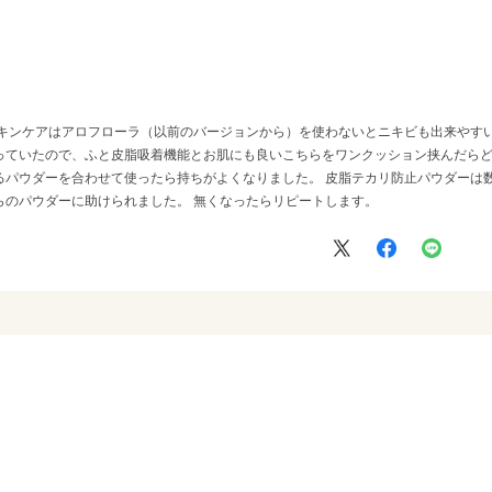
スキンケアはアロフローラ（以前のバージョンから）を使わないとニキビも出来やすい
っていたので、ふと皮脂吸着機能とお肌にも良いこちらをワンクッション挟んだらど
るパウダーを合わせて使ったら持ちがよくなりました。 皮脂テカリ防止パウダーは
らのパウダーに助けられました。 無くなったらリピートします。