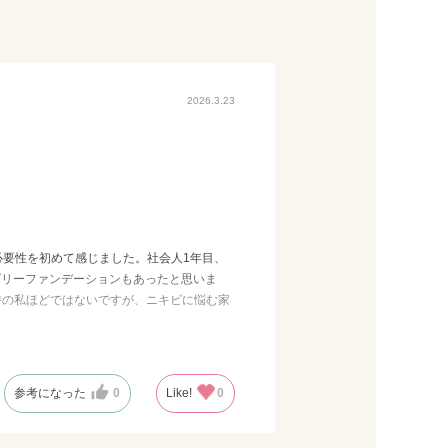
2026.3.23
必要性を初めて感じました。社会人1年目、
ダリーファンデーションもあったと思いま
時の私ほどではないですが、ニキビに悩む家
あまり良さがわからなかったですが、肌に馴
と記憶していますがなくなったのですね～残
参考になった
0
Like!
0