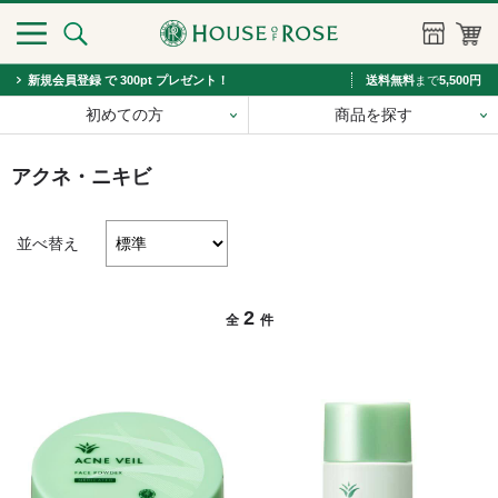
新規会員登録 で 300pt プレゼント！
送料無料
まで
5,500円
初めての方
商品を探す
アクネ・ニキビ
並べ替え
2
全
件