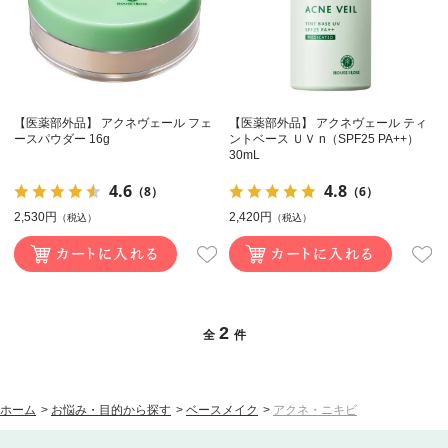
【医薬部外品】 アクネヴェール フェ
【医薬部外品】 アクネヴェール ティ
ースパウダー 16g
ントベース ＵＶ n（SPF25 PA++）
30mL
4.6
4.8
（8）
（6）
2,530円
2,420円
（税込）
（税込）
2
全
件
ホーム
>
お悩み・目的から探す
>
ベースメイク
>
アクネ・ニキビ