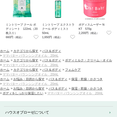
ミントリープ クール ボ
ミントリープ エクストラ
ボディスムーザー N
ディシート 122mL（20
クール ボディミスト
KT 570g
枚入り）
50mL
2,200円
（税込）
660円
1,650円
（税込）
（税込）
ホーム
>
カテゴリから探す
>
バス＆ボディ
>
ママバター バランシングオイル 20mL
ホーム
>
カテゴリから探す
>
バス＆ボディ
>
ボディミルク・クリーム・オイル
>
ママバター バランシングオイル 20mL
ホーム
>
カテゴリから探す
>
バス＆ボディ
>
フェムケア
>
ママバター バランシングオイル 20mL
ホーム
>
お悩み・目的から探す
>
バス＆ボディ
>
保湿・乾燥・かさつき
>
ママバター バランシングオイル 20mL
ホーム
>
お悩み・目的から探す
>
バス＆ボディ
>
保湿・乾燥・かさつき
>
ボディをしっかり保湿したい
>
ママバター バランシングオイル 20mL
ハウスオブローゼについて