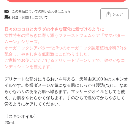
この商品についての問い合わせはこちら
シェア
発送・お届け日について
日々のココロとカラダの小さな変化に気づけるように
女性特有の揺らぎに寄り添うファーストフェムケア「ママバター
ムーン」シリーズ。
オーガニックシアバター*と3つのオーガニック認定植物原料(*2)を
配合し、やさしさ＆低刺激にこだわりました。
ご家族でお使いいただけるデリケートゾーンケアで、健やかなコ
ンディションを整えます。
デリケートな部分にうるおいを与える、天然由来100％のスキンオ
イルです。乾燥ダメージが気になる肌にしっかり浸透(*3)し、なめ
らかなハリのあるお肌へ導きます。マッサージオイルとしても使
え、お肌をやわらかく保ちます。手のひらで温めてからやさしく
労るようにケアしてください。
〔スキンオイル〕
20mL