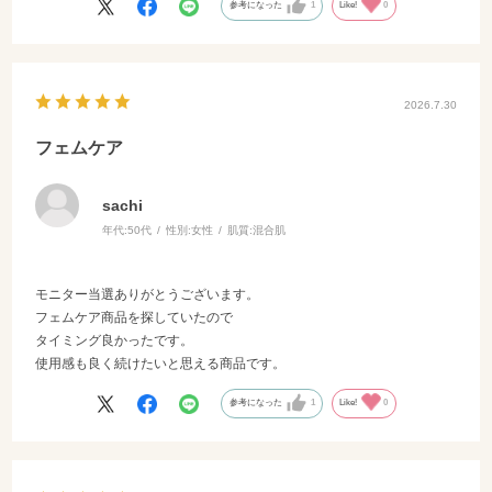
した。
参考になった
1
Like!
0
使い始めてまだそれほど経ってはいませんが、肌トラブルの多いこの
季節に何の異常もなく過ごせています。もうしばらく使用を続けて様
子を見たいと思いますが、さすがママバターというか、効果はあるけ
ど塗っている感じはほとんどないところが気に入っています。
2026.7.30
フェムケア
sachi
年代:
50代
性別:
女性
肌質:
混合肌
モニター当選ありがとうございます。
フェムケア商品を探していたので
タイミング良かったです。
使用感も良く続けたいと思える商品です。
参考になった
1
Like!
0