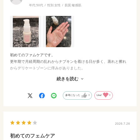
年代:
50代
性別:
女性
肌質:
敏感肌
初めてのファムケアです。
更年期で月経周期の乱れからナプキンを着ける日が多く、蒸れと擦れ
からデリケートゾーンに痒みがありました。
入浴後に使用。
続きを読む
サラッと伸びの良いオイルで、すぐに肌になじむのでベタベタしたり
しません。
下着に付くこともありませんでした。
参考になった
0
Like!
0
無色透明で香りがない所も好きです。
塗ることで肌が守られている感があり、痒みが落ち着きました。
快適に過ごせています。
（モニター当選です）
2026.7.26
初めてのフェムケア