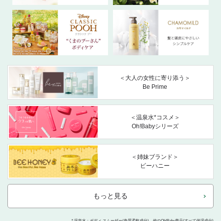
＜大人の女性に寄り添う＞
Be Prime
＜温泉水*コスメ＞
Oh!Babyシリーズ
＜姉妹ブランド＞
ビーハニー
もっと見る
* 温泉水：ボディ スムーザー(角質柔軟成分)、他のOh!Baby商品(すべて保湿成分)