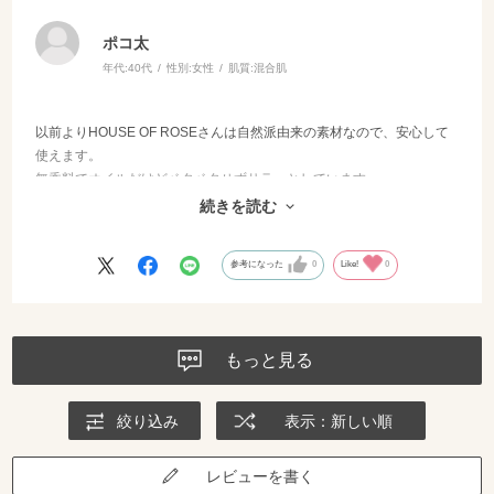
ポコ太
年代:
40代
性別:
女性
肌質:
混合肌
以前よりHOUSE OF ROSEさんは自然派由来の素材なので、安心して
使えます。
無香料でオイルだけどベタベタせずサラッとしています。
今まで保湿を意識したことがなかったので、これから使い続けていき
続きを読む
たいと思います。
参考になった
0
Like!
0
もっと見る
絞り込み
表示：新しい順
レビューを書く