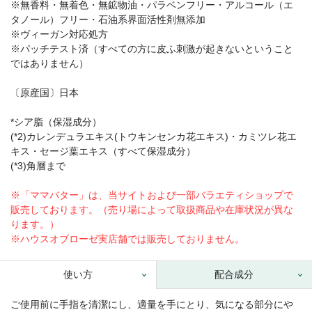
※無香料・無着色・無鉱物油・パラベンフリー・アルコール（エ
タノール）フリー・石油系界面活性剤無添加
※ヴィーガン対応処方
※パッチテスト済（すべての方に皮ふ刺激が起きないということ
ではありません）
〔原産国〕日本
*シア脂（保湿成分）
(*2)カレンデュラエキス(トウキンセンカ花エキス)・カミツレ花エ
キス・セージ葉エキス（すべて保湿成分）
(*3)角層まで
※「ママバター」は、当サイトおよび一部バラエティショップで
販売しております。（売り場によって取扱商品や在庫状況が異な
ります。）
※ハウスオブローゼ実店舗では販売しておりません。
使い方
配合成分
ご使用前に手指を清潔にし、適量を手にとり、気になる部分にや