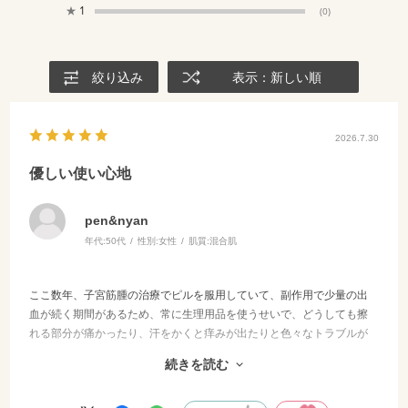
★
1
(0)
絞り込み
表示：新しい順
2026.7.30
優しい使い心地
pen&nyan
年代:
50代
性別:
女性
肌質:
混合肌
ここ数年、子宮筋腫の治療でピルを服用していて、副作用で少量の出
血が続く期間があるため、常に生理用品を使うせいで、どうしても擦
れる部分が痛かったり、汗をかくと痒みが出たりと色々なトラブルが
ありました。婦人科でも同種のローションなどの購入はできますが高
続きを読む
価格なため続かず、どうしたものかと思っていた時に、化粧品が好き
なママバターからオイルが出ていることを知り、モニターに応募しま