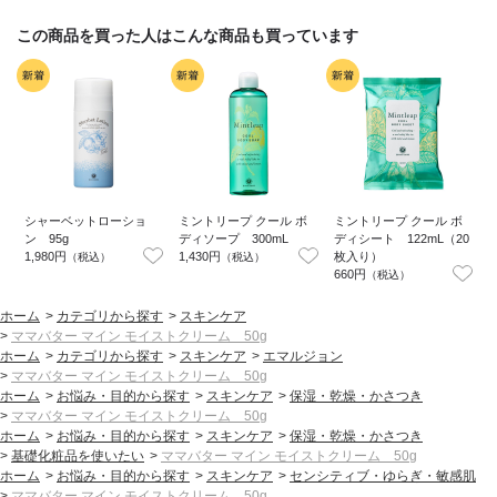
この商品を買った人はこんな商品も買っています
シャーベットローショ
ミントリープ クール ボ
ミントリープ クール ボ
ン 95g
ディソープ 300mL
ディシート 122mL（20
1,980円
1,430円
枚入り）
ン
（税込）
（税込）
660円
4
（税込）
ホーム
>
カテゴリから探す
>
スキンケア
>
ママバター マイン モイストクリーム 50g
ホーム
>
カテゴリから探す
>
スキンケア
>
エマルジョン
>
ママバター マイン モイストクリーム 50g
ホーム
>
お悩み・目的から探す
>
スキンケア
>
保湿・乾燥・かさつき
>
ママバター マイン モイストクリーム 50g
ホーム
>
お悩み・目的から探す
>
スキンケア
>
保湿・乾燥・かさつき
>
基礎化粧品を使いたい
>
ママバター マイン モイストクリーム 50g
ホーム
>
お悩み・目的から探す
>
スキンケア
>
センシティブ・ゆらぎ・敏感肌
>
ママバター マイン モイストクリーム 50g