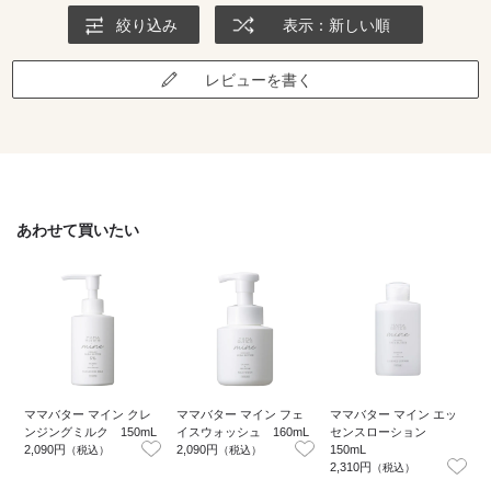
絞り込み
表示：新しい順
レビューを書く
あわせて買いたい
ママバター マイン クレ
ママバター マイン フェ
ママバター マイン エッ
ンジングミルク 150mL
イスウォッシュ 160mL
センスローション
2,090円
2,090円
150mL
2
（税込）
（税込）
2,310円
（税込）