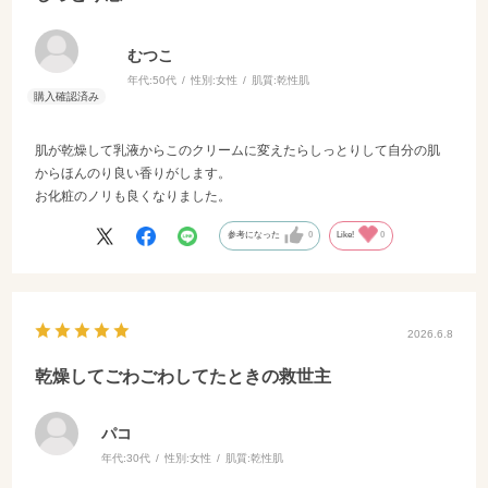
むつこ
年代:
50代
性別:
女性
肌質:
乾性肌
肌が乾燥して乳液からこのクリームに変えたらしっとりして自分の肌
からほんのり良い香りがします。
お化粧のノリも良くなりました。
参考になった
0
Like!
0
2026.6.8
乾燥してごわごわしてたときの救世主
パコ
年代:
30代
性別:
女性
肌質:
乾性肌