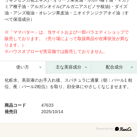
ウキンセンカ花エキス)・オリーブ果実油・ホホバ種子油・マカデ
ミア種子油・アルガンオイル(アルガニアスピノサ核油)・ダイズ
油・アンズ核油・オレンジ果皮油・ニオイテンジクアオイ油（す
べて保湿成分）
※「ママバター」は、当サイトおよび一部バラエティショップで
販売しております。（売り場によって取扱商品や在庫状況が異な
ります。）
※ハウスオブローゼ実店舗では販売しておりません。
使い方
主な美容成分
配合成分
化粧水、美容液のお手入れ後、スパチュラに適量（朝：パール1 粒
位、夜：パール2粒位）を取り、顔全体にやさしくなじませます。
商品コード
47633
発売日
2025/10/14