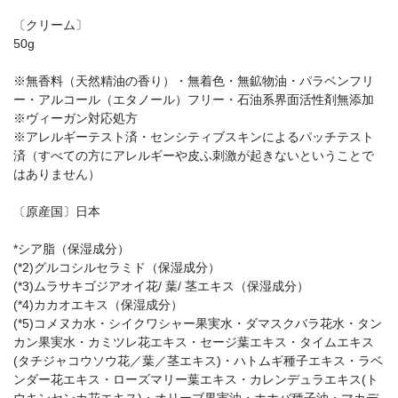
〔クリーム〕
50g
※無香料（天然精油の香り）・無着色・無鉱物油・パラベンフリ
ー・アルコール（エタノール）フリー・石油系界面活性剤無添加
※ヴィーガン対応処方
※アレルギーテスト済・センシティブスキンによるパッチテスト
済（すべての方にアレルギーや皮ふ刺激が起きないということで
はありません）
〔原産国〕日本
*シア脂（保湿成分）
(*2)グルコシルセラミド（保湿成分）
(*3)ムラサキゴジアオイ花/ 葉/ 茎エキス（保湿成分）
(*4)カカオエキス（保湿成分）
(*5)コメヌカ水・シイクワシャー果実水・ダマスクバラ花水・タン
カン果実水・カミツレ花エキス・セージ葉エキス・タイムエキス
(タチジャコウソウ花／葉／茎エキス)・ハトムギ種子エキス・ラベ
ンダー花エキス・ローズマリー葉エキス・カレンデュラエキス(ト