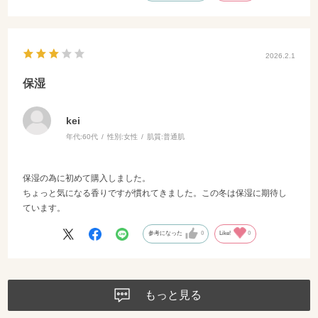
2026.2.1
保湿
kei
年代:
60代
性別:
女性
肌質:
普通肌
保湿の為に初めて購入しました。
ちょっと気になる香りですが慣れてきました。この冬は保湿に期待し
ています。
参考になった
0
Like!
0
もっと見る