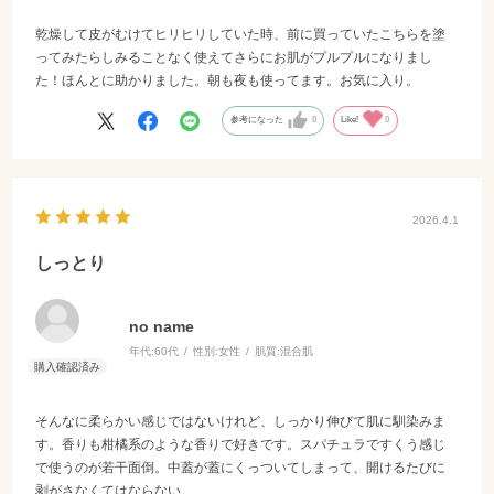
乾燥して皮がむけてヒリヒリしていた時、前に買っていたこちらを塗
ってみたらしみることなく使えてさらにお肌がプルプルになりまし
た！ほんとに助かりました。朝も夜も使ってます。お気に入り。
参考になった
0
Like!
0
2026.4.1
しっとり
no name
年代:
60代
性別:
女性
肌質:
混合肌
そんなに柔らかい感じではないけれど、しっかり伸びて肌に馴染みま
す。香りも柑橘系のような香りで好きです。スパチュラですくう感じ
で使うのが若干面倒。中蓋が蓋にくっついてしまって、開けるたびに
剥がさなくてはならない。