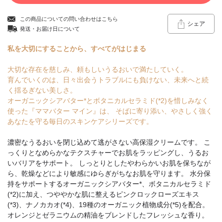
この商品についての問い合わせはこちら
シェア
発送・お届け日について
私を大切にすることから、すべてがはじまる
大切な存在を慈しみ、頼もしいうるおいで満たしていく。
育んでいくのは、日々出会うトラブルにも負けない、未来へと続
く揺るぎない美しさ。
オーガニックシアバター*とボタニカルセラミド(*2)を惜しみなく
使った『ママバター マイン』は、 そばに寄り添い、やさしく強く
あなたを守る毎日のスキンケアシリーズです。
濃密なうるおいを閉じ込めて逃がさない高保湿クリームです。 こ
っくりとなめらかなテクスチャーでお肌をラッピングし、うるお
いバリアをサポート。 しっとりとしたやわらかいお肌を保ちなが
ら、乾燥などにより敏感にゆらぎがちなお肌を守ります。 水分保
持をサポートするオーガニックシアバター*、ボタニカルセラミド
(*2)に加え、つややかな肌に整えるピンクロックローズエキス
(*3)、ナノカカオ(*4)、19種のオーガニック植物成分(*5)を配合。
オレンジとゼラニウムの精油をブレンドしたフレッシュな香り。