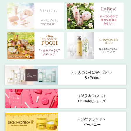
＜大人の女性に寄り添う＞
Be Prime
＜温泉水*コスメ＞
Oh!Babyシリーズ
＜姉妹ブランド＞
ビーハニー