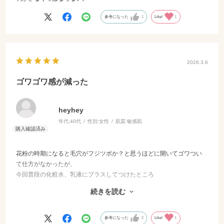
参考になった
1
Like!
1
2026.3.6
ゴワゴワ感が減った
heyhey
年代:
40代
性別:
女性
肌質:
敏感肌
花粉の時期になると毛穴がフジツボか？と思うほどに開いてゴワつい
て仕方がなかったが、
今回普段の化粧水、乳液にプラスしてつけたところ
フジツボが綺麗にならされて平坦な肌に落ち着きました。
続きを読む
少し重めのテクスチャーな感じな分
しっかりしていてとてもよかったです。
参考になった
2
Like!
1