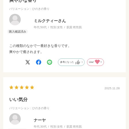
爽やかな香り
バリエーション：ひのきの香り
ミルクティーさん
年代:
50代
性別:
女性
肌質:
乾性肌
この種類のなかで一番好きな香りです。
爽やかで癒されます。
参考になった
1
Like!
0
2025.11.28
いい気分
バリエーション：ひのきの香り
ナーヤ
年代:
30代
性別:
女性
肌質:
乾性肌