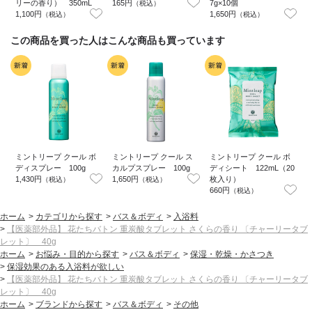
リーの香り） 350mL
165円
7g×10個
（税込）
1,100円
1,650円
（税込）
（税込）
この商品を買った人はこんな商品も買っています
ミントリープ クール ボ
ミントリープ クール ス
ミントリープ クール ボ
ディスプレー 100g
カルプスプレー 100g
ディシート 122mL（20
1,430円
1,650円
枚入り）
2
（税込）
（税込）
660円
（税込）
ホーム
>
カテゴリから探す
>
バス＆ボディ
>
入浴料
>
【医薬部外品】 花たちバトン 重炭酸タブレット さくらの香り 〔チャーリータブ
レット〕 40g
ホーム
>
お悩み・目的から探す
>
バス＆ボディ
>
保湿・乾燥・かさつき
>
保湿効果のある入浴料が欲しい
>
【医薬部外品】 花たちバトン 重炭酸タブレット さくらの香り 〔チャーリータブ
レット〕 40g
ホーム
>
ブランドから探す
>
バス＆ボディ
>
その他