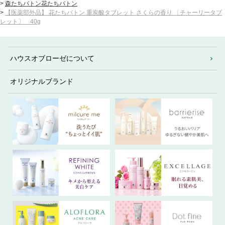
>
森たちバトン花たちバトン
>
【医薬部外品】 花たちバトン 重炭酸タブレット さくらの香り 〔チャーリータブ
レット〕 40g
ハウスオブローゼについて
オリジナルブランド