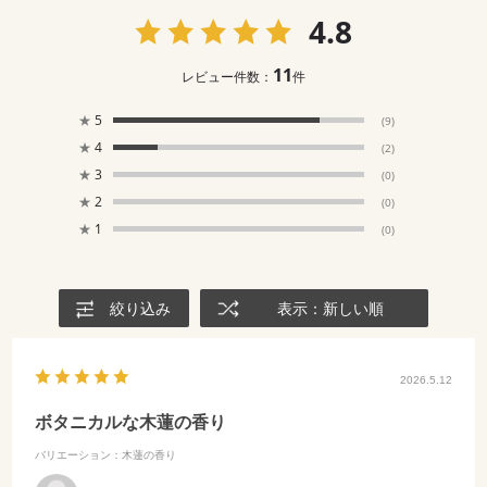
4.8
11
レビュー件数：
件
★
5
(9)
★
4
(2)
★
3
(0)
★
2
(0)
★
1
(0)
絞り込み
表示：新しい順
2026.5.12
ボタニカルな木蓮の香り
バリエーション：木蓮の香り