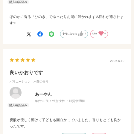
ほのかに香る「ひのき」でゆったりお湯に浸かれます♨️疲れが癒されま
す✨️
参考になった
1
Like!
0
2025.6.10
良いかおりです
バリエーション：木蓮の香り
あーやん
年代:
30代
性別:
女性
肌質:
普通肌
炭酸が優しく溶けて子どもも面白かっていました。香りもとても良か
ったです。