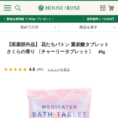
新規会員登録 で 300pt プレゼント！
送料無料
まで
5,500円
初めての方
商品を探す
【医薬部外品】 花たちバトン 重炭酸タブレット
さくらの香り 〔チャーリータブレット〕 40g
4.8
（11）
レビューを見る