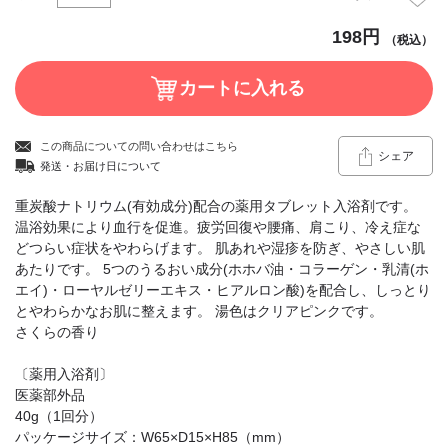
198円
（税込）
この商品についての問い合わせはこちら
シェア
発送・お届け日について
重炭酸ナトリウム(有効成分)配合の薬用タブレット入浴剤です。
温浴効果により血行を促進。疲労回復や腰痛、肩こり、冷え症な
どつらい症状をやわらげます。 肌あれや湿疹を防ぎ、やさしい肌
あたりです。 5つのうるおい成分(ホホバ油・コラーゲン・乳清(ホ
エイ)・ローヤルゼリーエキス・ヒアルロン酸)を配合し、しっとり
とやわらかなお肌に整えます。 湯色はクリアピンクです。
さくらの香り
〔薬用入浴剤〕
医薬部外品
40g（1回分）
パッケージサイズ：W65×D15×H85（mm）