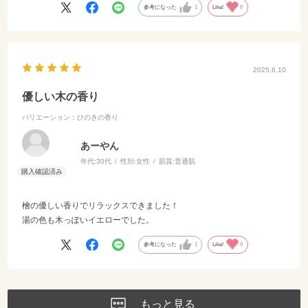
参考になった
1
Like!
0
2025.6.10
優しい木の香り
バリエーション：ひのきの香り
あーやん
年代:
30代
性別:
女性
肌質:
普通肌
檜の優しい香りでリラックスできました！
湯の色も木っぽいイエローでした。
参考になった
1
Like!
0
もっと見る