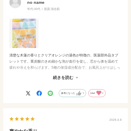
no name
年代:
30代
肌質:
混合肌
清楚な木蓮の香りとクリアオレンジの湯色が特徴の、医薬部外品タブ
レットです。重炭酸のきめ細かな泡が血行を促し、芯から体を温めて
疲れや冷えを和らげます。5種の保湿成分配合で、お風呂上がりはしっ
とり。香りが優しく、さらっとした肌あたりなので、強い香りが苦手
続きを読む
な方や家族での利用にも最適です。1つ165円と手頃でパッケージも可
愛らしく、自分へのご褒美やちょっとしたギフトにぴったりの一品で
す。
参考になった
0
Like!
0
2026.4.9