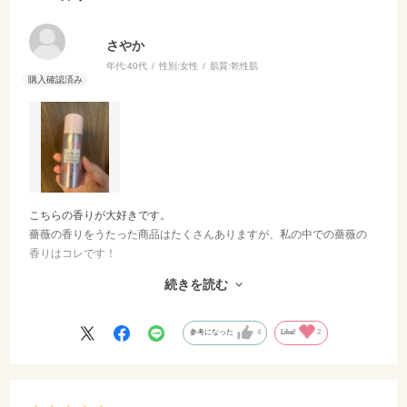
さやか
年代:
40代
性別:
女性
肌質:
乾性肌
こちらの香りが大好きです。
薔薇の香りをうたった商品はたくさんありますが、私の中での薔薇の
香りはコレです！
きつすぎず、ふわっと香ります。
続きを読む
通りすがりの方に
「凄くいい香りね！何使っているの？」とお声がけいただいたことも
参考になった
4
Like!
2
あるくらいです。
夏の汗ばむ時期には、この爽やかな薔薇の香り、特におすすめです。