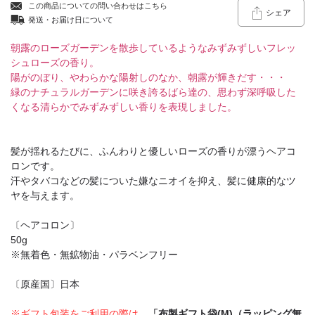
この商品についての問い合わせはこちら
シェア
発送・お届け日について
朝露のローズガーデンを散歩しているようなみずみずしいフレッ
シュローズの香り。
陽がのぼり、やわらかな陽射しのなか、朝露が輝きだす・・・
緑のナチュラルガーデンに咲き誇るばら達の、思わず深呼吸した
くなる清らかでみずみずしい香りを表現しました。
髪が揺れるたびに、ふんわりと優しいローズの香りが漂うヘアコ
ロンです。
汗やタバコなどの髪についた嫌なニオイを抑え、髪に健康的なツ
ヤを与えます。
〔ヘアコロン〕
50g
※無着色・無鉱物油・パラベンフリー
〔原産国〕日本
※ギフト包装をご利用の際は、
「布製ギフト袋(M)（ラッピング無