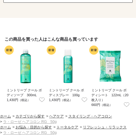
この商品を買った人はこんな商品も買っています
ミントリープ クール ボ
ミントリープ クール ボ
ミントリープ クール ボ
ディソープ 300mL
ディスプレー 100g
ディシート 122mL（20
1,430円
1,430円
枚入り）
1
（税込）
（税込）
660円
2
（税込）
ホーム
>
カテゴリから探す
>
ヘアケア
>
スタイリング・ヘアコロン
>
ラ・ローゼ ヘアコロン RG 50g
ホーム
>
お悩み・目的から探す
>
トータルケア
>
リフレッシュ・リラックス
>
ラ・ローゼ ヘアコロン RG 50g