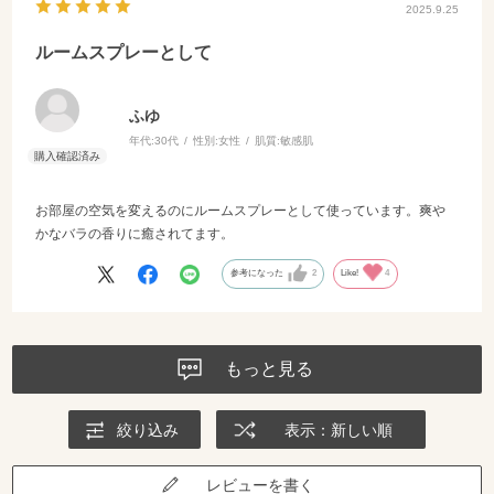
2025.9.25
小さめのサイズですが、持ち歩きにちょうどよく
これからも愛用していきたいです。
ルームスプレーとして
ふゆ
年代:
30代
性別:
女性
肌質:
敏感肌
お部屋の空気を変えるのにルームスプレーとして使っています。爽や
かなバラの香りに癒されてます。
参考になった
2
Like!
4
もっと見る
絞り込み
表示：新しい順
レビューを書く