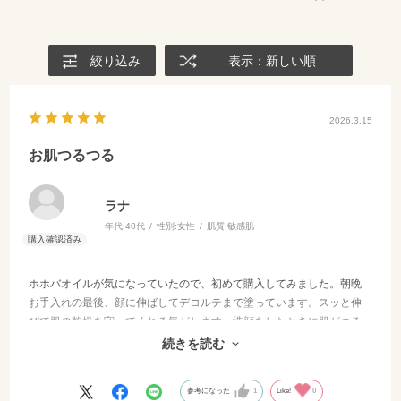
絞り込み
表示：新しい順
2026.3.15
お肌つるつる
ラナ
年代:
40代
性別:
女性
肌質:
敏感肌
ホホバオイルが気になっていたので、初めて購入してみました。朝晩
お手入れの最後、顔に伸ばしてデコルテまで塗っています。スッと伸
びて肌の乾燥を守ってくれる気がします。洗顔をしたときに肌がつる
っとして柔らかくなってる感じがします。
続きを読む
なくなったらリピートしようと思います☆
参考になった
1
Like!
0