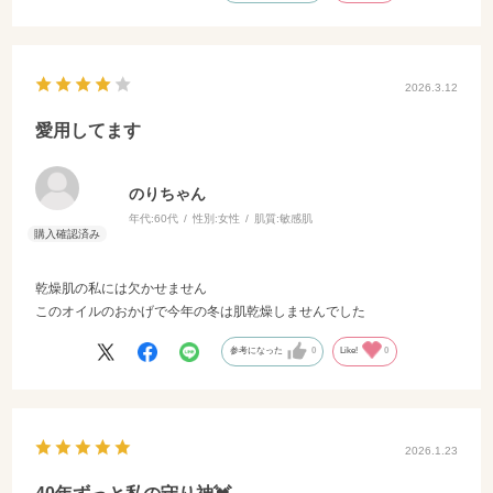
2026.3.12
愛用してます
のりちゃん
年代:
60代
性別:
女性
肌質:
敏感肌
乾燥肌の私には欠かせません
このオイルのおかげで今年の冬は肌乾燥しませんでした
参考になった
0
Like!
0
2026.1.23