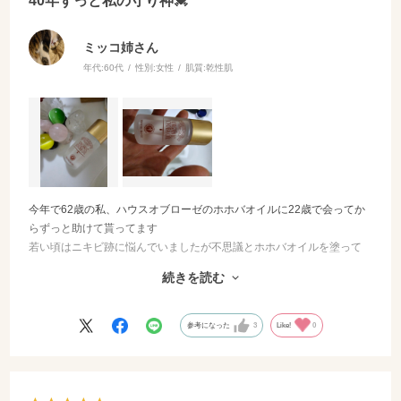
40年ずっと私の守り神💓‪
ミッコ姉さん
年代:
60代
性別:
女性
肌質:
乾性肌
今年で62歳の私、ハウスオブローゼのホホバオイルに22歳で会ってか
らずっと助けて貰ってます
若い頃はニキビ跡に悩んでいましたが不思議とホホバオイルを塗って
寝ると赤みが引いて肌が癒えたのが嬉しくて虜になりました
続きを読む
お風呂場（濡れた肌や髪にも〇）や洗面台に置いて1、2滴気が付いた
時に伸ばしています
オイルなのに伸ばした後サラサラになるのも好きです。これからもず
参考になった
3
Like!
0
っとおばあちゃんになっても使い続けたい名品です！