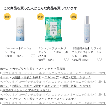
この商品を買った人はこんな商品も買っています
シャーベットローショ
ミントリープ クール ボ
【医薬部外品】 リファイ
ン 95g
ディシート 122mL（20
ニングホワイト ローショ
1,980円
枚入り）
ン S 150mL
5
（税込）
660円
4,950円
1
（税込）
（税込）
ホーム
>
カテゴリから探す
>
スキンケア
>
美容液
>
ハウス オブ ローゼ ナチュラル オイル コレクション オーガニックホホバ 29mL
ホーム
>
お悩み・目的から探す
>
スキンケア
>
保湿・乾燥・かさつき
>
ハウス オブ ローゼ ナチュラル オイル コレクション オーガニックホホバ 29mL
ホーム
>
お悩み・目的から探す
>
スキンケア
>
保湿・乾燥・かさつき
>
保湿のスペシャルケアを取り入れたい
>
ハウス オブ ローゼ ナチュラル オイル コレクション オーガニックホホバ 29mL
ホーム
>
ブランドから探す
>
スキンケア
>
スペシャルケア
>
ハウス オブ ローゼ ナチュラル オイル コレクション オーガニックホホバ 29mL