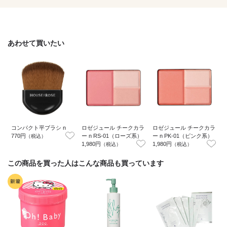
あわせて買いたい
コンパクト平ブラシ n
ロゼジュール チークカラ
ロゼジュール チークカラ
770円
ー n RS-01（ローズ系）
ー n PK-01（ピンク系）
6
（税込）
1,980円
1,980円
（税込）
（税込）
この商品を買った人はこんな商品も買っています