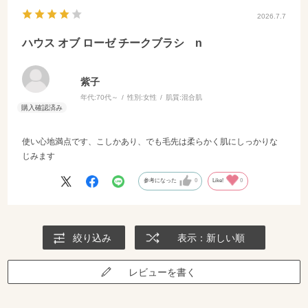
2026.7.7
ハウス オブ ローゼ チークブラシ n
紫子
年代:
70代～
性別:
女性
肌質:
混合肌
使い心地満点です、こしかあり、でも毛先は柔らかく肌にしっかりな
じみます
参考になった
0
Like!
0
絞り込み
表示：新しい順
レビューを書く