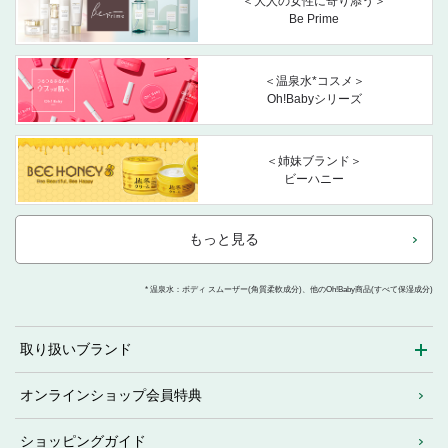
＜大人の女性に寄り添う＞
Be Prime
＜温泉水*コスメ＞
Oh!Babyシリーズ
＜姉妹ブランド＞
ビーハニー
もっと見る
* 温泉水：ボディ スムーザー(角質柔軟成分)、他のOh!Baby商品(すべて保湿成分)
取り扱いブランド
オンラインショップ会員特典
ショッピングガイド