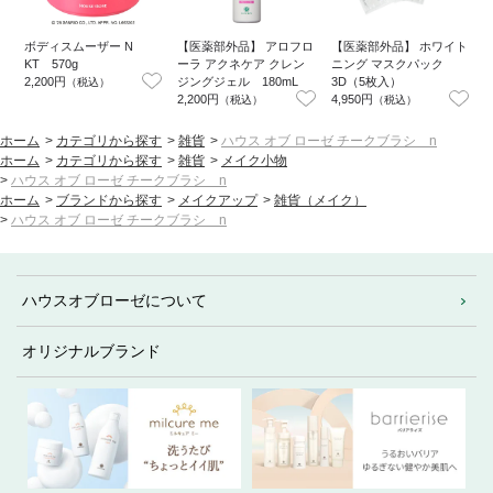
ボディスムーザー N
【医薬部外品】 アロフロ
【医薬部外品】 ホワイト
KT 570g
ーラ アクネケア クレン
ニング マスクパック
2,200円
ジングジェル 180mL
3D（5枚入）
（税込）
2,200円
4,950円
1
（税込）
（税込）
ホーム
>
カテゴリから探す
>
雑貨
>
ハウス オブ ローゼ チークブラシ n
ホーム
>
カテゴリから探す
>
雑貨
>
メイク小物
>
ハウス オブ ローゼ チークブラシ n
ホーム
>
ブランドから探す
>
メイクアップ
>
雑貨（メイク）
>
ハウス オブ ローゼ チークブラシ n
ハウスオブローゼについて
オリジナルブランド