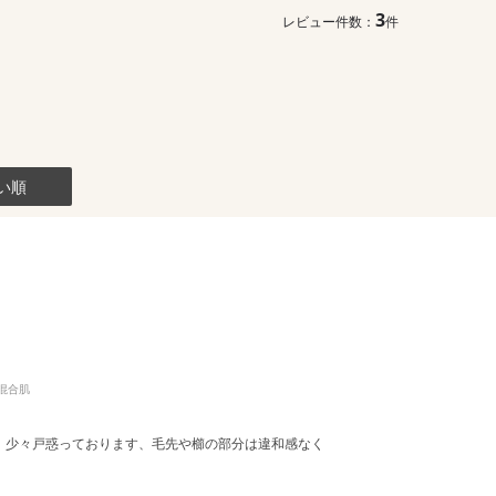
3
レビュー件数：
件
い順
混合肌
、少々戸惑っております、毛先や櫛の部分は違和感なく