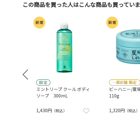
この商品を買った人はこんな商品も買ってい
＆カ
ミントリープ クール ボディ
ビーハニー/夏
ソープ 300mL
110g
1,430円
1,320円
（税込）
（税込）