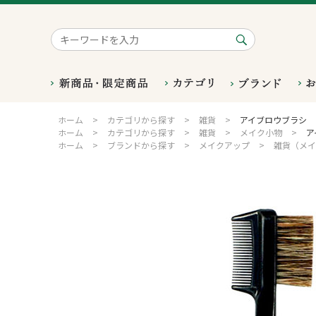
ホーム
>
カテゴリから探す
>
雑貨
>
アイブロウブラシ
ホーム
>
カテゴリから探す
>
雑貨
>
メイク小物
>
ア
ホーム
>
ブランドから探す
>
メイクアップ
>
雑貨（メイ