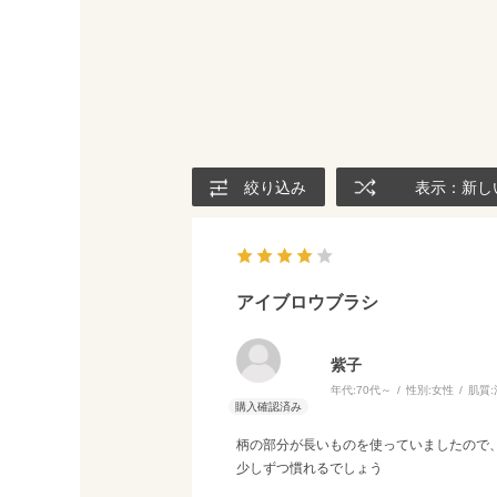
絞り込み
表示：新し
アイブロウブラシ
紫子
年代:
70代～
性別:
女性
肌質:
柄の部分が長いものを使っていましたので
少しずつ慣れるでしょう