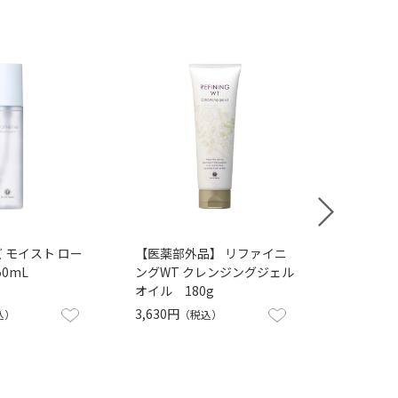
バリ
 モイスト ロー
【医薬部外品】 リファイニ
ンジ
50mL
ングWT クレンジングジェル
オイル 180g
3,3
3,630円
込）
（税込）