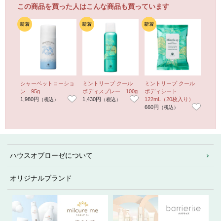
この商品を買った人はこんな商品も買っています
シャーベットローショ
ミントリープ クール
ミントリープ クール
クリ
ン 95g
ボディスプレー 100g
ボディシート
（レ
1,980円
1,430円
122mL（20枚入り）
り） 
（税込）
（税込）
660円
2,20
（税込）
ハウスオブローゼについて
オリジナルブランド