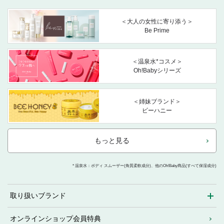
＜大人の女性に寄り添う＞
Be Prime
＜温泉水*コスメ＞
Oh!Babyシリーズ
＜姉妹ブランド＞
ビーハニー
もっと見る
* 温泉水：ボディ スムーザー(角質柔軟成分)、他のOh!Baby商品(すべて保湿成分)
取り扱いブランド
オンラインショップ会員特典