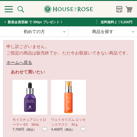
新規会員登録 で 300pt プレゼント！
送料無料
まで
5,500円
初めての方
商品を探す
申し訳ございません。
ご指定の商品は販売終了か、ただ今お取扱いできない商品です。
ホームへ戻る
あわせて買いたい
モイスチュアコントロ
ウェイカリズム エッセ
ーラー EX 30mL
ンスマスク 30ｇ
7,700円
4,400円
（税込）
（税込）