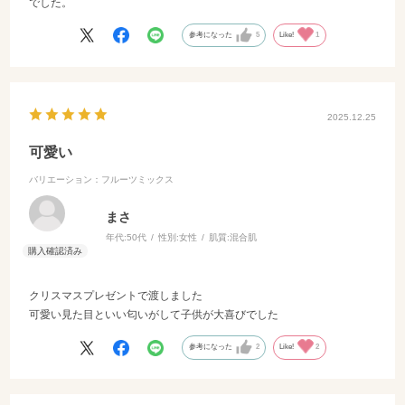
でした。
参考になった
5
Like!
1
2025.12.25
可愛い
バリエーション：フルーツミックス
まさ
年代:
50代
性別:
女性
肌質:
混合肌
クリスマスプレゼントで渡しました
可愛い見た目といい匂いがして子供が大喜びでした
参考になった
2
Like!
2