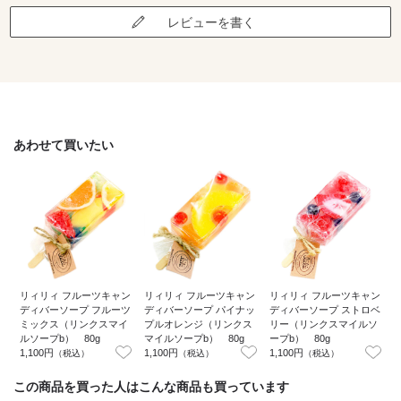
レビューを書く
あわせて買いたい
リィリィ フルーツキャン
リィリィ フルーツキャン
リィリィ フルーツキャン
ディバーソープ フルーツ
ディバーソープ パイナッ
ディバーソープ ストロベ
ミックス（リンクスマイ
プルオレンジ（リンクス
リー（リンクスマイルソ
ルソープb） 80g
マイルソープb） 80g
ープb） 80g
1,100円
1,100円
1,100円
1
（税込）
（税込）
（税込）
この商品を買った人はこんな商品も買っています