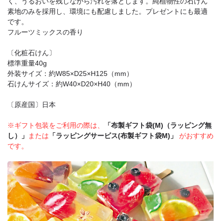
く、うるおいを残しながら汚れを落とします。純植物性の石けん
素地のみを採用し、環境にも配慮しました。プレゼントにも最適
です。
フルーツミックスの香り
〔化粧石けん〕
標準重量40g
外装サイズ：約W85×D25×H125（mm）
石けんサイズ：約W40×D20×H40（mm）
〔原産国〕日本
※ギフト包装をご利用の際は、
「布製ギフト袋(M)（ラッピング無
し）」
または
「ラッピングサービス(布製ギフト袋M)」
がおすすめ
です。