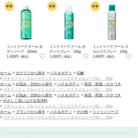
ミントリープ クール ボ
ミントリープ クール ボ
ミントリープ クール ス
ディソープ 300mL
ディスプレー 100g
カルプスプレー 100g
1,430円
1,430円
1,650円
（税込）
（税込）
（税込）
6
ホーム
>
カテゴリから探す
>
バス＆ボディ
>
石鹸
>
プチリィリィ フルーツミックス（リンクスマイルソープb） 40g
ホーム
>
お悩み・目的から探す
>
バス＆ボディ
>
保湿・乾燥・かさつき
>
プチリィリィ フルーツミックス（リンクスマイルソープb） 40g
ホーム
>
お悩み・目的から探す
>
バス＆ボディ
>
保湿・乾燥・かさつき
>
やさしく洗い上げる洗浄料
>
プチリィリィ フルーツミックス（リンクスマイルソープb） 40g
ホーム
>
ブランドから探す
>
バス＆ボディ
>
その他
>
リィリィソープ
>
プチリィリィ フルーツミックス（リンクスマイルソープb） 40g