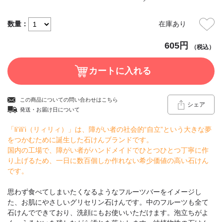
数量：
在庫あり
605円
（税込）
この商品についての問い合わせはこちら
シェア
発送・お届け日について
「li'ili'i（リィリィ）」は、障がい者の社会的“自立”という大きな夢
をつかむために誕生した石けんブランドです。
国内の工場で、障がい者がハンドメイドでひとつひとつ丁寧に作
り上げるため、一日に数百個しか作れない希少価値の高い石けん
です。
思わず食べてしまいたくなるようなフルーツバーをイメージし
た、お肌にやさしいグリセリン石けんです。中のフルーツも全て
石けんでできており、洗顔にもお使いいただけます。泡立ちがよ