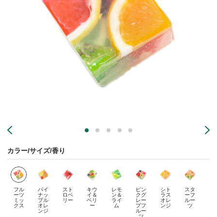
カラー/サイズ/香り
フル
パイ
スト
キウ
レモ
ピン
シト
スタ
ーツ
ナッ
ロベ
イ＆
ン＆
クグ
ラス
ーフ
ミッ
プル
リー
ベリ
ライ
レー
オレ
ルー
クス
オレ
ー
ム
プフ
ンジ
ツ
ンジ
ルー
ツ