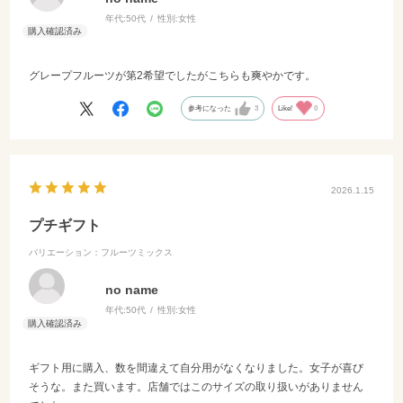
年代:
50代
性別:
女性
グレープフルーツが第2希望でしたがこちらも爽やかです。
参考になった
3
Like!
0
2026.1.15
プチギフト
バリエーション：フルーツミックス
no name
年代:
50代
性別:
女性
ギフト用に購入、数を間違えて自分用がなくなりました。女子が喜び
そうな。また買います。店舗ではこのサイズの取り扱いがありません