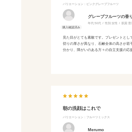
バリエーション：ピンクグレープフルーツ
グレープフルーツの香
年代:
50代
性別:
女性
肌質:
普
見た目がとても素敵です。プレゼントとし
切りの厚さが異なり、石鹸全体の高さが若
分かり、障がいのある方々の自立支援の応
朝の洗顔はこれで
バリエーション：フルーツミックス
Merumo