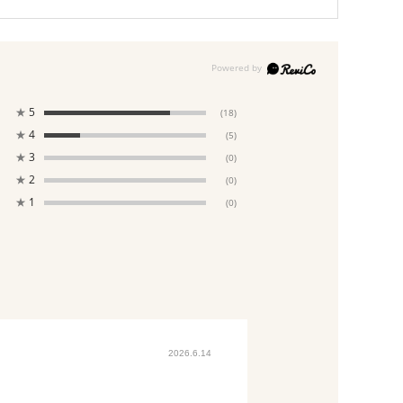
★
5
(18)
★
4
(5)
★
3
(0)
★
2
(0)
★
1
(0)
2026.6.14