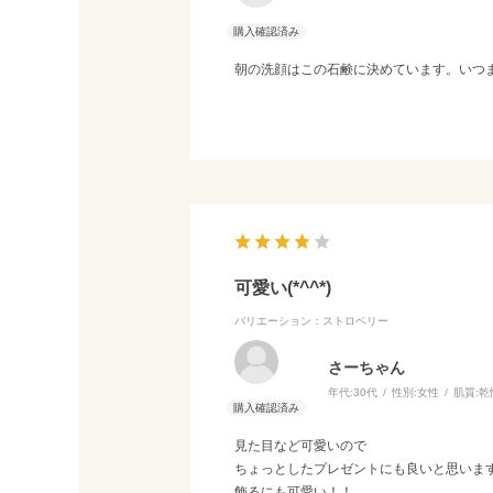
朝の洗顔はこの石鹸に決めています。いつ
可愛い(*^^*)
バリエーション：ストロベリー
さーちゃん
年代:
30代
性別:
女性
肌質:
乾
見た目など可愛いので
ちょっとしたプレゼントにも良いと思いま
飾るにも可愛い！！