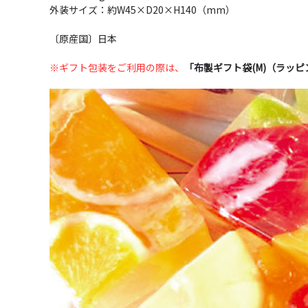
外装サイズ：約W45×D20×H140（mm）
〔原産国〕日本
※ギフト包装をご利用の際は、
「布製ギフト袋(M)（ラッ