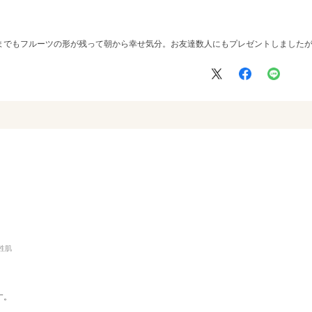
までもフルーツの形が残って朝から幸せ気分。お友達数人にもプレゼントしましたが
性肌
す。