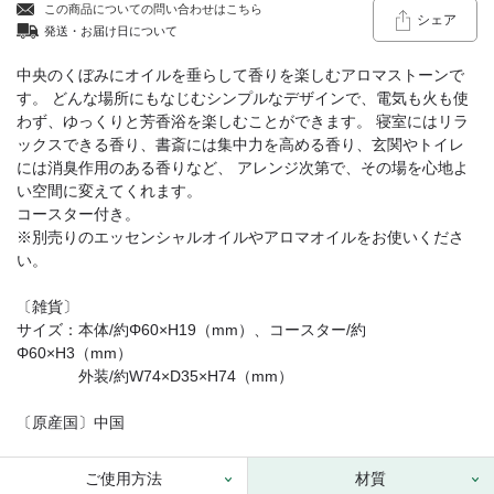
この商品についての問い合わせはこちら
シェア
発送・お届け日について
中央のくぼみにオイルを垂らして香りを楽しむアロマストーンで
す。 どんな場所にもなじむシンプルなデザインで、電気も火も使
わず、ゆっくりと芳香浴を楽しむことができます。 寝室にはリラ
ックスできる香り、書斎には集中力を高める香り、玄関やトイレ
には消臭作用のある香りなど、 アレンジ次第で、その場を心地よ
い空間に変えてくれます。
コースター付き。
※別売りのエッセンシャルオイルやアロマオイルをお使いくださ
い。
〔雑貨〕
サイズ：本体/約Φ60×H19（mm）、コースター/約
Φ60×H3（mm）
外装/約W74×D35×H74（mm）
〔原産国〕中国
ご使用方法
材質