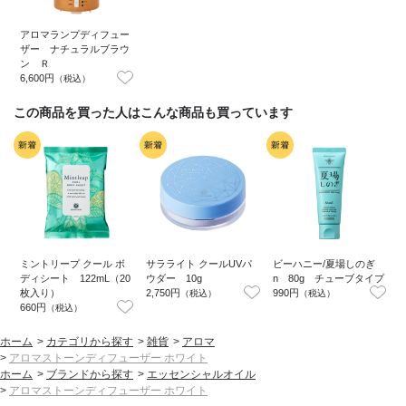
アロマランプディフュー
ザー ナチュラルブラウ
ン Ｒ
6,600円
（税込）
この商品を買った人はこんな商品も買っています
ミントリープ クール ボ
サラライト クールUVパ
ビーハニー/夏場しのぎ
ディシート 122mL（20
ウダー 10g
n 80g チューブタイプ
枚入り）
2,750円
990円
5
（税込）
（税込）
660円
1
（税込）
ホーム
>
カテゴリから探す
>
雑貨
>
アロマ
>
アロマストーンディフューザー ホワイト
ホーム
>
ブランドから探す
>
エッセンシャルオイル
>
アロマストーンディフューザー ホワイト