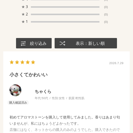
★
3
(0)
★
2
(0)
★
1
(0)
絞り込み
表示：新しい順
2026.7.29
小さくてかわいい
ちゃくら
年代:
50代
性別:
女性
肌質:
乾性肌
初めてアロマストーンを購入して使用してみました。香りはあまり匂
いませんが、私にはちょうどよかったです。
店舗にはなく、ネットからの購入のみのようでした。購入できたので