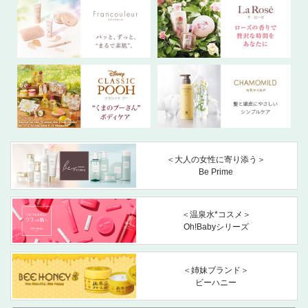
＜大人の女性に寄り添う＞
Be Prime
＜温泉水*コスメ＞
Oh!Babyシリーズ
＜姉妹ブランド＞
ビーハニー