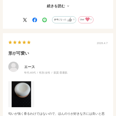
よかったです。
続きを読む
毎日、寝る前にオイルを垂らし、使ってます。
お気に入りです。
参考になった
0
Like!
0
2026.4.7
形が可愛い
エース
年代:
40代
性別:
女性
肌質:
普通肌
匂いが強く香るわけではないので、ほんのりが好きな方には良いと思