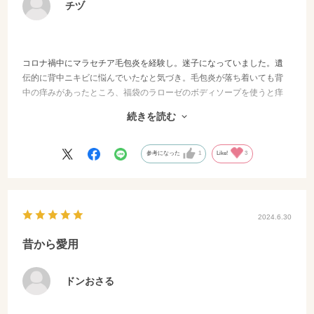
チヅ
コロナ禍中にマラセチア毛包炎を経験し。迷子になっていました。遺
伝的に背中ニキビに悩んでいたなと気づき。毛包炎が落ち着いても背
中の痒みがあったところ、福袋のラローゼのボディソープを使うと痒
みがピタリと止まりました。夏なので、ニキビ対策用のアロボディを
続きを読む
使ってみるとサッパリした使い心地がとても良くリピート注文しまし
た。
参考になった
1
Like!
3
2024.6.30
昔から愛用
ドンおさる