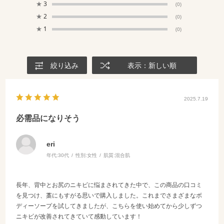
★
3
(0)
★
2
(0)
★
1
(0)
絞り込み
表示：新しい順
2025.7.19
必需品になりそう
eri
年代:
30代
性別:
女性
肌質:
混合肌
長年、背中とお尻のニキビに悩まされてきた中で、この商品の口コミ
を見つけ、藁にもすがる思いで購入しました。これまでさまざまなボ
ディーソープを試してきましたが、こちらを使い始めてから少しずつ
ニキビが改善されてきていて感動しています！