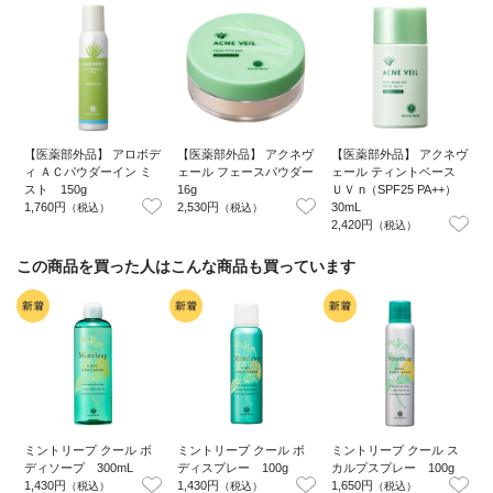
【医薬部外品】 アロボデ
【医薬部外品】 アクネヴ
【医薬部外品】 アクネヴ
ィ ＡＣパウダーイン ミ
ェール フェースパウダー
ェール ティントベース
スト 150g
16g
ＵＶ n（SPF25 PA++）
1,760円
2,530円
30mL
2
（税込）
（税込）
2,420円
（税込）
この商品を買った人はこんな商品も買っています
ミントリープ クール ボ
ミントリープ クール ボ
ミントリープ クール ス
ディソープ 300mL
ディスプレー 100g
カルプスプレー 100g
1,430円
1,430円
1,650円
（税込）
（税込）
（税込）