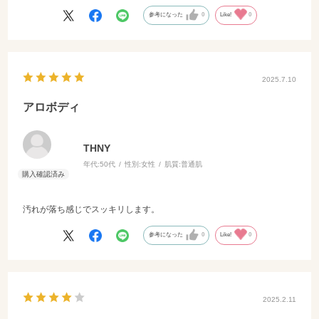
参考になった
0
Like!
0
2025.7.10
アロボディ
THNY
年代:
50代
性別:
女性
肌質:
普通肌
汚れが落ち感じでスッキリします。
参考になった
0
Like!
0
2025.2.11