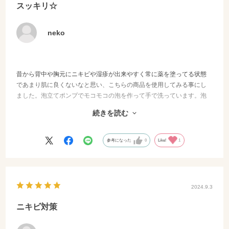
スッキリ☆
neko
昔から背中や胸元にニキビや湿疹が出来やすく常に薬を塗ってる状態
であまり肌に良くないなと思い、こちらの商品を使用してみる事にし
ました。泡立てポンプでモコモコの泡を作って手で洗っています。泡
切れも良くサッパリとした使い心地です。超敏感肌ですが痒みや赤み
続きを読む
が出る事もなかったです。まだ使い始めて日が浅いのでニキビや湿疹
への効果はわかりませんが、しっかりと洗浄できている感じはあるの
で少しでもニキビや湿疹ができる回数、個数が減ると良いなと思いま
参考になった
0
Like!
1
す。
2024.9.3
ニキビ対策