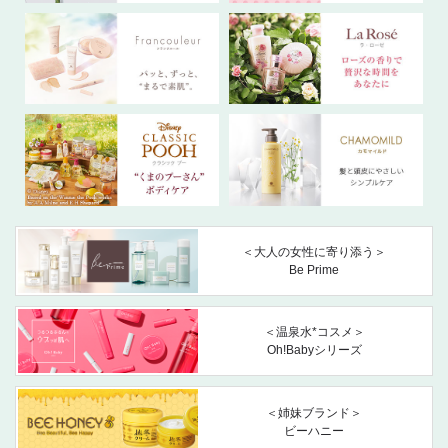
＜大人の女性に寄り添う＞
Be Prime
＜温泉水*コスメ＞
Oh!Babyシリーズ
＜姉妹ブランド＞
ビーハニー