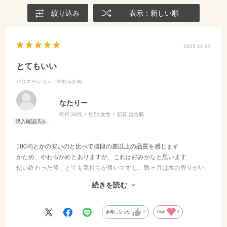
絞り込み
表示：新しい順
2025.12.31
とてもいい
バリエーション：やわらかめ
なたりー
年代:
30代
性別:
女性
肌質:
混合肌
100均とかの安いのと比べて値段の差以上の品質を感じます
かため、やわらかめとありますが、これは好みかなと思います
使い終わった後、とても気持ちが良いですし、数ヶ月は木の香りがい
いですね
続きを読む
浴槽に放置していてもまぁそこまで劣化しませんが、1年半くらいつか
うとちょっとカビ？みたいなのができたので捨てました。多分、浴槽
に放置しなければもっと長く使えたと思う…
参考になった
0
Like!
2
今回はプレゼント用にも購入しました。とても喜んで貰えました！専