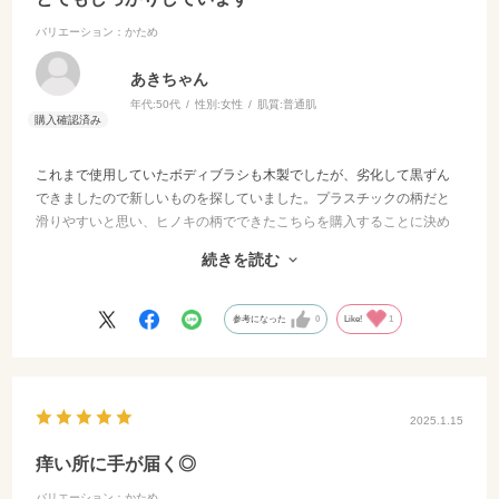
バリエーション：かため
あきちゃん
年代:
50代
性別:
女性
肌質:
普通肌
これまで使用していたボディブラシも木製でしたが、劣化して黒ずん
できましたので新しいものを探していました。プラスチックの柄だと
滑りやすいと思い、ヒノキの柄でできたこちらを購入することに決め
ました。やや高額でしたのでしばらく躊躇していたのですが、とても
続きを読む
握りやすくて角度も良くて使いやすいです。ただ、悩んでかためにし
ましたが、やはり自分には当たりがかたいので柔らかめにした方が良
かったのかちょっと考えてしまっております。
参考になった
0
Like!
1
2025.1.15
痒い所に手が届く◎
バリエーション：かため