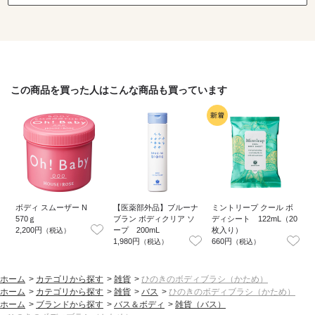
この商品を買った人はこんな商品も買っています
ボディ スムーザー N
【医薬部外品】ブルーナ
ミントリープ クール ボ
570ｇ
ブラン ボディクリア ソ
ディシート 122mL（20
2,200円
ープ 200mL
枚入り）
2
（税込）
1,980円
660円
（税込）
（税込）
ホーム
>
カテゴリから探す
>
雑貨
>
ひのきのボディブラシ（かため）
ホーム
>
カテゴリから探す
>
雑貨
>
バス
>
ひのきのボディブラシ（かため）
ホーム
>
ブランドから探す
>
バス＆ボディ
>
雑貨（バス）