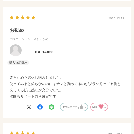
用ラッピングは無いですが、透明の袋に入ってるのでまぁいいかな
と。袋はムーミンの大きいのを買いましたが、大きくでることもなく
ちょうど良かったです
2025.12.18
お勧め
バリエーション：やわらかめ
no name
柔らかめを選択し購入しました。
使ってみると柔らかいのにキチンと洗ってるのがブラシ持ってる側と
洗ってる肌に感じが充分でした。
次回もリピート購入確定です！
参考になった
0
Like!
1