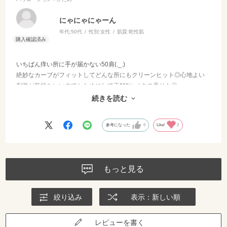
にゃにゃにゃーん
年代:
50代
性別:
女性
肌質:
乾性肌
いちばん痒い所に手が届かない50肩(._.)
絶妙なカーブがフィットしてどんな所にもクリーンヒット◎心地よい
刺激が気持ちいいのでかためにして正解‼︎ヒノキの香りも◎
浴室で使用するので布紐はカビの元になりそう…と使用前にカット
続きを読む
笑 あとは耐久性に期待ですね。
参考になった
0
Like!
2
もっと見る
絞り込み
表示：新しい順
レビューを書く