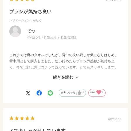
2025.10.10
ブラシが気持ち良い
バリエーション：かため
てつ
年代:
60代
性別:
女性
肌質:
普通肌
これまでは麻のタオルでしたが、背中の洗い残しが気になりはじめ、
背中用として購入しました。使い始めたらブラシの感触が気持ちよ
く、今では顔以外はコチラで洗っています。とてもスッキリします。
使用後は軽く拭き取り洗面所にぶら下げていますが水が滴るようなこ
続きを読む
ともないです。
ただ洗い場に限りがあり😅持ち手がぶつかってしまいますので、でき
れば長さが半分の商品を出していただけると嬉しいです。
参考になった
2
Like!
0
2025.8.13
とてもしっかりしています