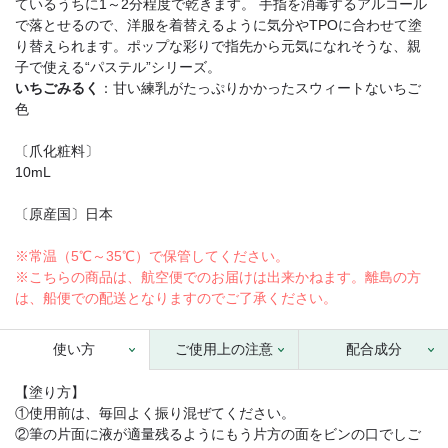
ているうちに1～2分程度で乾きます。 手指を消毒するアルコール
で落とせるので、洋服を着替えるように気分やTPOに合わせて塗
り替えられます。ポップな彩りで指先から元気になれそうな、親
子で使える“パステル”シリーズ。
いちごみるく
：甘い練乳がたっぷりかかったスウィートないちご
色
〔爪化粧料〕
10mL
〔原産国〕日本
※常温（5℃～35℃）で保管してください。
※こちらの商品は、航空便でのお届けは出来かねます。離島の方
は、船便での配送となりますのでご了承ください。
使い方
ご使用上の注意
配合成分
【塗り方】
①使用前は、毎回よく振り混ぜてください。
②筆の片面に液が適量残るようにもう片方の面をビンの口でしご