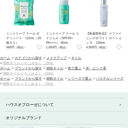
ミントリープ クール ボ
ミントリープ クール Ｕ
【医薬部外品】 リファイ
ディシート 122mL（20
Ｖジェル（SPF50+
ニングホワイト ローショ
枚入り）
PA++++） 40mL
ン S 150mL
1
660円
1,650円
4,950円
2
（税込）
（税込）
（税込）
ホーム
>
カテゴリから探す
>
メイクアップ
>
ネイル
>
胡粉ネイル いちごみるく 10mL
ホーム
>
ブランドから探す
>
胡粉ネイル
>
色で選ぶ
>
赤・ピンク系
>
胡粉ネイル いちごみるく 10mL
ホーム
>
ブランドから探す
>
胡粉ネイル
>
シリーズで選ぶ
>
パステルシリーズ
>
胡粉ネイル いちごみるく 10mL
ハウスオブローゼについて
オリジナルブランド