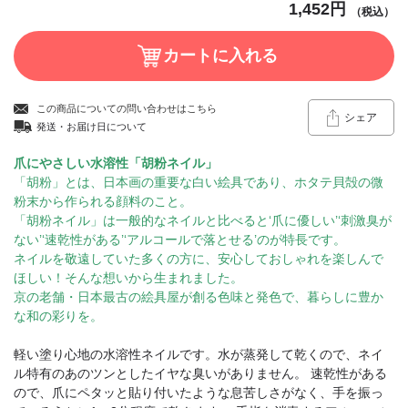
1,452円
（税込）
この商品についての問い合わせはこちら
シェア
発送・お届け日について
爪にやさしい水溶性「胡粉ネイル」
「胡粉」とは、日本画の重要な白い絵具であり、ホタテ貝殻の微
粉末から作られる顔料のこと。
「胡粉ネイル」は一般的なネイルと比べると‘爪に優しい’‘刺激臭が
ない’‘速乾性がある’‘アルコールで落とせる’のが特長です。
ネイルを敬遠していた多くの方に、安心しておしゃれを楽しんで
ほしい！そんな想いから生まれました。
京の老舗・日本最古の絵具屋が創る色味と発色で、暮らしに豊か
な和の彩りを。
軽い塗り心地の水溶性ネイルです。水が蒸発して乾くので、ネイ
ル特有のあのツンとしたイヤな臭いがありません。 速乾性がある
ので、爪にペタッと貼り付いたような息苦しさがなく、手を振っ