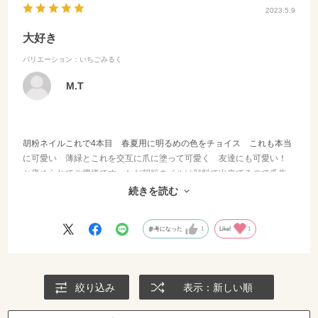
2023.5.9
大好き
バリエーション：いちごみるく
M.T
胡粉ネイルこれで4本目 春夏用に明るめの色をチョイス これも本当
に可愛い 薄緑とこれを交互に爪に塗って可愛く 友達にも可愛い！
と褒められてご機嫌です ただ胡粉ネイルは顔料で出来てるので爪先
など直ぐに取れるけどそこだけまた足して塗ればOK胡粉ネイルどこに
続きを読む
も売ってない限定品です
参考になった
1
Like!
1
絞り込み
表示：新しい順