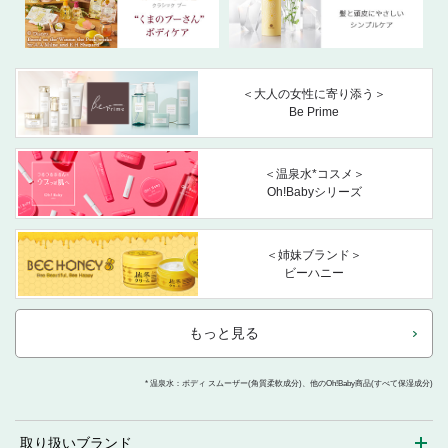
＜大人の女性に寄り添う＞
Be Prime
＜温泉水*コスメ＞
Oh!Babyシリーズ
＜姉妹ブランド＞
ビーハニー
もっと見る
* 温泉水：ボディ スムーザー(角質柔軟成分)、他のOh!Baby商品(すべて保湿成分)
取り扱いブランド