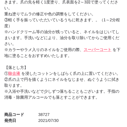
きます。爪の先を軽く1度塗り、爪表面を2～3回で塗ってくださ
い。
重ね塗りでムラの修正や色の調整をしてください。
③軽く手を振っていただいているうちに乾きます、。（1～2分程
度）
※ハンドクリーム等の油分が残っていると、ネイルをはじいてし
まいます。手洗いなどにより、油分を取り除いてからご使用くだ
さい。
※カラーやラメ入りのネイルをご使用の際、
スーパーコート
を下
地に塗ることをおすすめいたします。
【落とし方】
①
除去液
を浸したコットンをしばらく爪の上に置いてください。
②爪の上で円を描くようにネイルをなじませ、ぬぐうように拭き
取ります。
※入浴や手洗いなどで少しずつ落ちることもございます。手指の
消毒・除菌用アルコールでも落とすことができます。
商品コード
38727
発売日
2021/07/30