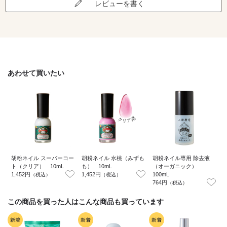
レビューを書く
あわせて買いたい
胡粉ネイル スーパーコー
胡粉ネイル 水桃（みずも
胡粉ネイル専用 除去液
ト（クリア） 10mL
も） 10mL
（オーガニック）
1,452円
1,452円
100mL
1
（税込）
（税込）
764円
（税込）
この商品を買った人はこんな商品も買っています