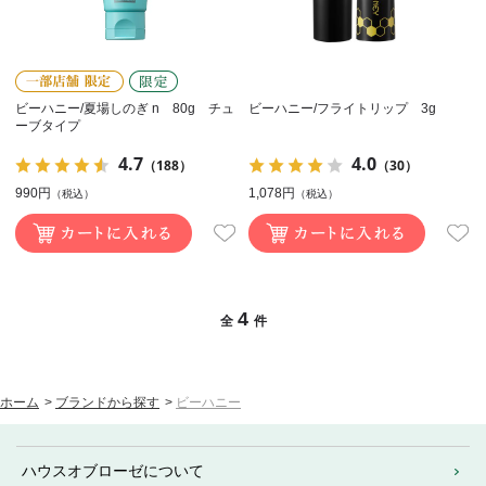
ビーハニー/夏場しのぎ n 80g チュ
ビーハニー/フライトリップ 3g
ーブタイプ
4.7
4.0
（188）
（30）
990円
1,078円
（税込）
（税込）
4
全
件
ホーム
>
ブランドから探す
>
ビーハニー
ハウスオブローゼについて