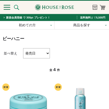
新規会員登録 で 300pt プレゼント！
送料無料
まで
5,500円
初めての方
商品を探す
ビーハニー
並べ替え
4
全
件