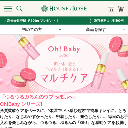
新規会員登録 で 300pt プレゼント！
送料無料
まで
5,500円
初めての方
商品を探す
「つるつるぷるんのウブっぽ肌へ」
Oh!Baby シリーズ!
角質柔軟ケアをベースに、‘体温でいい感じ処方’で簡単キレイに。とろ
けたり、なじみやすかったり、密着したり、発色したり…。毎日のお手
入れを楽しみながら、つるつる、ぷるんの「Oh!」な感動ケアをお届け