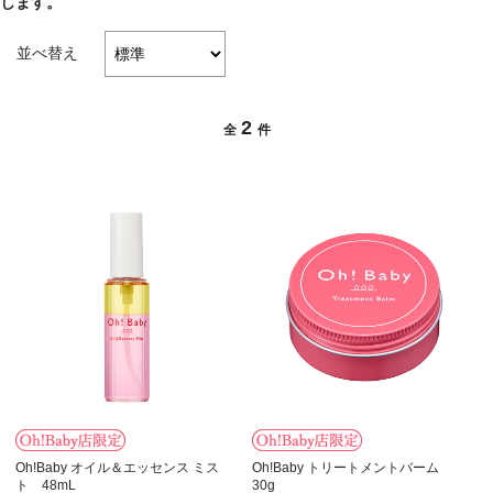
します。
並べ替え
2
全
件
Oh!Baby オイル＆エッセンス ミス
Oh!Baby トリートメントバーム
ト 48mL
30g