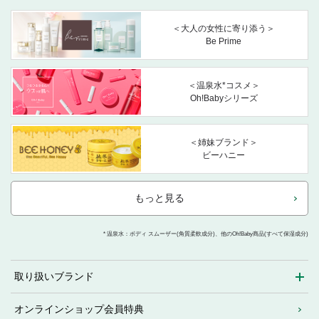
＜大人の女性に寄り添う＞
Be Prime
＜温泉水*コスメ＞
Oh!Babyシリーズ
＜姉妹ブランド＞
ビーハニー
もっと見る
* 温泉水：ボディ スムーザー(角質柔軟成分)、他のOh!Baby商品(すべて保湿成分)
取り扱いブランド
オンラインショップ会員特典