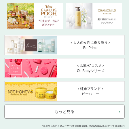
＜大人の女性に寄り添う＞
Be Prime
＜温泉水*コスメ＞
Oh!Babyシリーズ
＜姉妹ブランド＞
ビーハニー
もっと見る
* 温泉水：ボディ スムーザー(角質柔軟成分)、他のOh!Baby商品(すべて保湿成分)