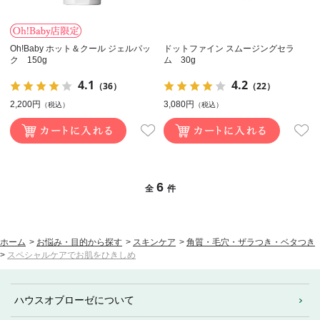
Oh!Baby ホット＆クール ジェルパッ
ドットファイン スムージングセラ
ク 150g
ム 30g
4.1
4.2
（36）
（22）
2,200円
3,080円
（税込）
（税込）
6
全
件
ホーム
>
お悩み・目的から探す
>
スキンケア
>
角質・毛穴・ザラつき・ベタつき
>
スペシャルケアでお肌をひきしめ
ハウスオブローゼについて