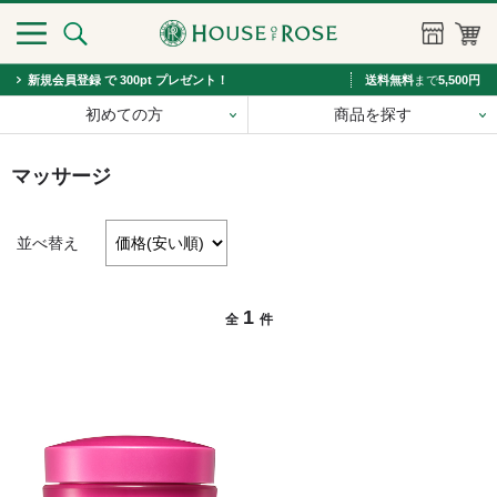
新規会員登録 で 300pt プレゼント！
送料無料
まで
5,500円
初めての方
商品を探す
マッサージ
並べ替え
1
全
件