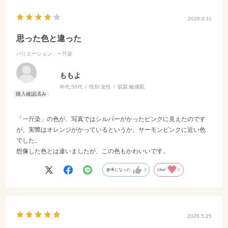
2026.6.11
思った色と違った
バリエーション：一斤染
ももよ
年代:
50代
性別:
女性
肌質:
敏感肌
「一斤染」の色が、写真ではシルバーがかったピンクに見えたのです
が、実際はオレンジがかっているというか、サーモンピンクに近い色
でした。
想像した色とは違いましたが、この色もかわいいです。
参考になった
0
Like!
0
2026.5.25