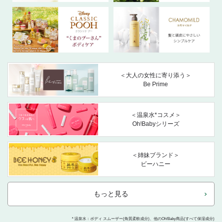
＜大人の女性に寄り添う＞
Be Prime
＜温泉水*コスメ＞
Oh!Babyシリーズ
＜姉妹ブランド＞
ビーハニー
もっと見る
* 温泉水：ボディ スムーザー(角質柔軟成分)、他のOh!Baby商品(すべて保湿成分)