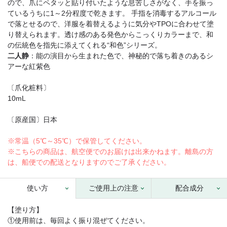
ので、爪にペタッと貼り付いたような息苦しさがなく、手を振っ
ているうちに1～2分程度で乾きます。 手指を消毒するアルコール
で落とせるので、洋服を着替えるように気分やTPOに合わせて塗
り替えられます。透け感のある発色からこっくりカラーまで、和
の伝統色を指先に添えてくれる“和色”シリーズ。
二人静
：能の演目から生まれた色で、神秘的で落ち着きのあるシ
アーな紅紫色
〔爪化粧料〕
10mL
〔原産国〕日本
※常温（5℃～35℃）で保管してください。
※こちらの商品は、航空便でのお届けは出来かねます。離島の方
は、船便での配送となりますのでご了承ください。
使い方
ご使用上の注意
配合成分
【塗り方】
①使用前は、毎回よく振り混ぜてください。