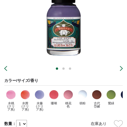
カラー/サイズ/香り
水桃
水茜
水藤
珊瑚
桃花
胡粉
古代
鶯緑
(クリ
(クリ
(クリ
色
岱赭
ア系)
ア系)
ア系)
数量：
在庫あり