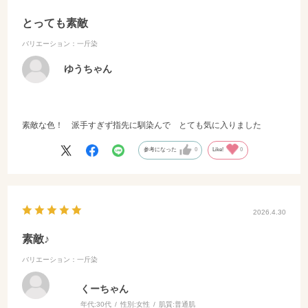
とっても素敵
バリエーション：一斤染
ゆうちゃん
素敵な色！ 派手すぎず指先に馴染んで とても気に入りました
参考になった
0
Like!
0
2026.4.30
素敵♪
バリエーション：一斤染
くーちゃん
年代:
30代
性別:
女性
肌質:
普通肌