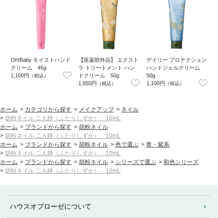
Oh!Baby モイストハンド
【医薬部外品】 エクスト
デイリー プロテクション
クリーム 45g
ラ トリートメント ハン
ハンドジェルクリーム
1,100円
ドクリーム 50g
50g
（税込）
1,650円
1,100円
1
（税込）
（税込）
ホーム
>
カテゴリから探す
>
メイクアップ
>
ネイル
>
胡粉ネイル 二人静（ふたりしずか） 10mL
ホーム
>
ブランドから探す
>
胡粉ネイル
>
胡粉ネイル 二人静（ふたりしずか） 10mL
ホーム
>
ブランドから探す
>
胡粉ネイル
>
色で選ぶ
>
青・紫系
>
胡粉ネイル 二人静（ふたりしずか） 10mL
ホーム
>
ブランドから探す
>
胡粉ネイル
>
シリーズで選ぶ
>
和色シリーズ
>
胡粉ネイル 二人静（ふたりしずか） 10mL
ハウスオブローゼについて