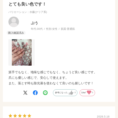
とても良い色です！
バリエーション：水藤(クリア系)
ぷう
年代:
30代
性別:
女性
肌質:
普通肌
派手でもなく、地味な感じでもなく、ちょうど良い感じです。
爪にも優しい感じで、安心して使えます。
また、落とす時も除光液を使わなくて良いのも嬉しいです！
参考になった
0
Like!
0
2026.5.16