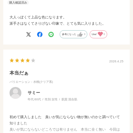
大人っぽくて上品な色になります。
派手さはなくてさりげない印象で、とても気に入りました。
参考になった
0
Like!
0
2026.4.25
本当だぁ
バリエーション：水桃(クリア系)
サミー
年代:
60代
性別:
女性
肌質:
混合肌
初めて購入しました 臭いが気にならない物が無いのかと調べていて
知りました
臭いが気にならないどころでは有りません 本当に全く無い 今回は