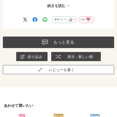
クリア系なので、薄い付きですが重ね塗りして自分の好みに仕上げれ
続きを読む
ば丸です 乾きが早いから重ね塗りも直ぐ出来るので助かります 満
点評価でないのは、価格が少々高めかなぁっと 商品だけなら良いの
ですが送料がかかってしまうので、単品購入では高くなってしまう泣
参考になった
0
Like!
1
もっと見る
絞り込み
表示：新しい順
レビューを書く
あわせて買いたい