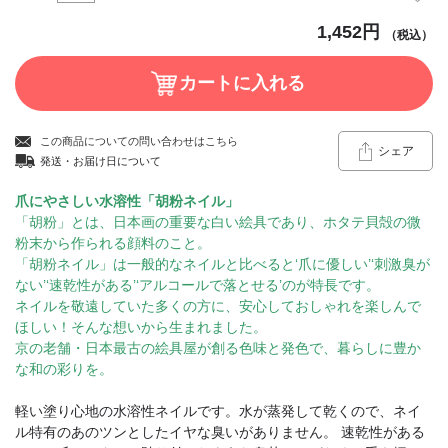
1,452円
（税込）
この商品についての問い合わせはこちら
シェア
発送・お届け日について
爪にやさしい水溶性「胡粉ネイル」
「胡粉」とは、日本画の重要な白い絵具であり、ホタテ貝殻の微
粉末から作られる顔料のこと。
「胡粉ネイル」は一般的なネイルと比べると‘爪に優しい’‘刺激臭が
ない’‘速乾性がある’‘アルコールで落とせる’のが特長です。
ネイルを敬遠していた多くの方に、安心しておしゃれを楽しんで
ほしい！そんな想いから生まれました。
京の老舗・日本最古の絵具屋が創る色味と発色で、暮らしに豊か
な和の彩りを。
軽い塗り心地の水溶性ネイルです。水が蒸発して乾くので、ネイ
ル特有のあのツンとしたイヤな臭いがありません。 速乾性がある