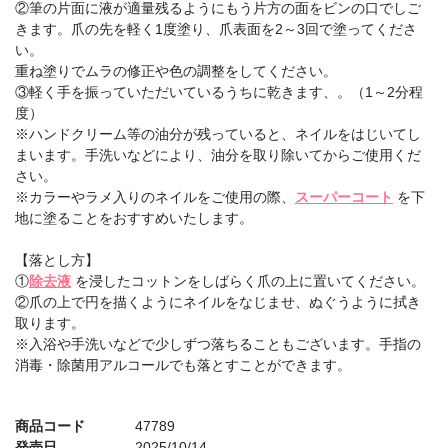
②筆の片面に液が適量残るようにもう片方の面をビンの口でしご
きます。爪の先を軽く1度塗り、爪表面を2～3回で塗ってくださ
い。
重ね塗りでムラの修正や色の調整をしてください。
③軽く手を振っていただいているうちに乾きます、。（1～2分程
度）
※ハンドクリーム等の油分が残っていると、ネイルをはじいてし
まいます。手洗いなどにより、油分を取り除いてからご使用くだ
さい。
※カラーやラメ入りのネイルをご使用の際、
スーパーコート
を下
地に塗ることをおすすめいたします。
【落とし方】
①
除去液
を浸したコットンをしばらく爪の上に置いてください。
②爪の上で円を描くようにネイルをなじませ、ぬぐうように拭き
取ります。
※入浴や手洗いなどで少しずつ落ちることもございます。手指の
消毒・除菌用アルコールでも落とすことができます。
商品コード
47789
発売日
2025/10/14