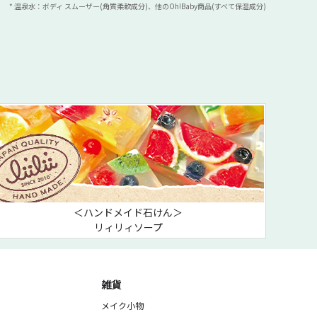
* 温泉水：ボディ スムーザー(角質柔軟成分)、他のOh!Baby商品(すべて保湿成分)
＜ハンドメイド石けん＞
リィリィソープ
雑貨
メイク小物