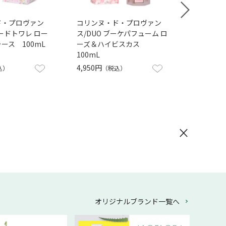
ド・プロヴァン
コリンヌ・ド・プロヴァン
コリ
オードトワレ ロー
ス/DUO ブーケパフューム ロ
ス/
ース 100mL
ーズ＆ハイビスカス
ー
100mL
100
4,950円
3,1
込）
（税込）
×
オリジナルブランド一覧へ