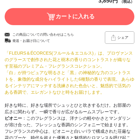
3,850円
（税込）
この商品についての問い合わせはこちら
シェア
発送・お届け日について
「FLEURS＆ÉCORCES(フルール＆エコルス)」は、プロヴァンス
のグラースで創作された花と樹木の香りのコントラストが織りな
す至福のプレミアム・フレグランスコレクション。
「白」が持つピュアな明るさと「黒」の神秘的な力のコントラス
トを、象徴的な成分をハイライトした6種類の香りで表現。 あらゆ
るインテリアにマッチする洗練された色合いと、魅惑的で活気の
ある香調で、エレガントなひと時をお届けします。
好きな時に、好きな場所でシュッとひと吹きするだけ。お部屋の
広さに関わらず、一瞬で香りが広がるルームスプレーです。
ピオニー
：このフレグランスは、洋ナシの軽やかさとマンダリン
が溶け合った、フレッシュな香調のシンフォニーで始まります。
フレグランスの中心は、ピオニーと白いバラで構成された荘厳な
花のブーケ、時代を超えた優雅さと魅惑的なロマンスを呼び起こ