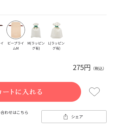
ライ
ビープライ
M(ラッピン
L(ラッピン
ムM
グ有)
グ有)
275円
（税込）
い合わせはこちら
シェア