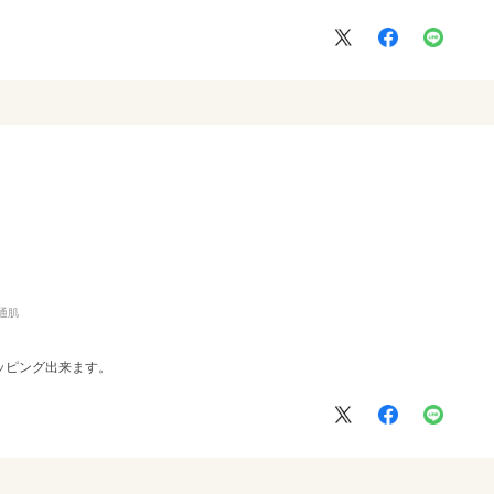
ト用のラッピングとしてとてもおすすめです。またプレゼントを贈る機会があれば
通肌
ッピング出来ます。