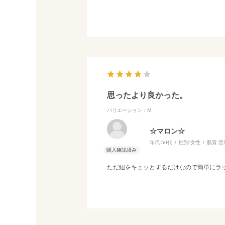
環境にもやさしく実用性もあるので、ギフ
思ったより良かった。
バリエーション：M
☆マロン☆
年代:
50代
性別:
女性
肌質:
普
ただ紐をキュッとするだけなので簡単にラ