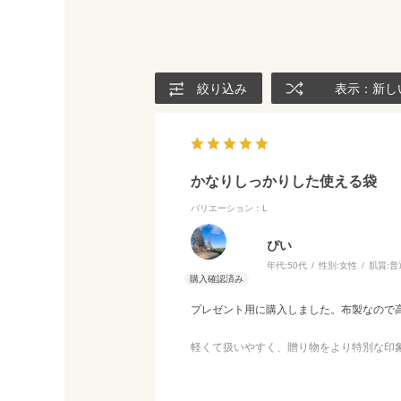
絞り込み
表示：新し
かなりしっかりした使える袋
バリエーション：L
ぴい
年代:
50代
性別:
女性
肌質:
普
プレゼント用に購入しました。布製なので
軽くて扱いやすく、贈り物をより特別な印
る側も贈られる側も嬉しいアイテムだと思