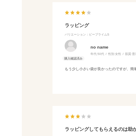
ラッピング
バリエーション：ビープライムS
no name
年代:
50代
性別:
女性
肌質:
普
もう少し小さい袋が良かったのですが、簡
ラッピングしてもらえるのは助