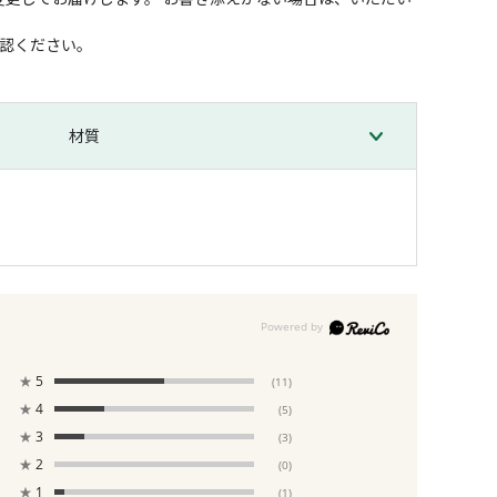
確認ください。
材質
★
5
(11)
★
4
(5)
★
3
(3)
★
2
(0)
★
1
(1)