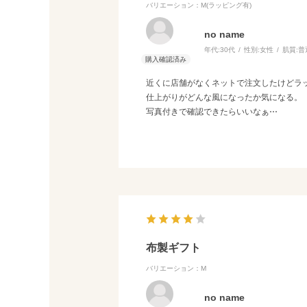
バリエーション：M(ラッピング有)
no name
年代:
30代
性別:
女性
肌質:
普
近くに店舗がなくネットで注文したけどラ
仕上がりがどんな風になったか気になる。
写真付きで確認できたらいいなぁ⋯
布製ギフト
バリエーション：M
no name