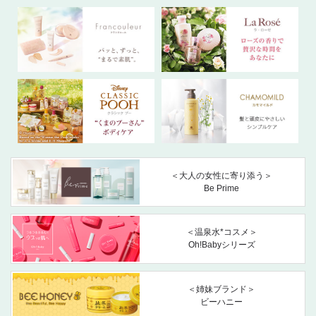
＜大人の女性に寄り添う＞
Be Prime
＜温泉水*コスメ＞
Oh!Babyシリーズ
＜姉妹ブランド＞
ビーハニー