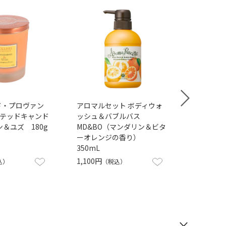
ド・プロヴァン
アロマルセット ボディウォ
アロ
センテッドキャンド
ッシュ＆バブルバス
MD
ン＆ユズ 180g
MD&BO（マンダリン＆ビタ
タ
ーオレンジの香り）
7g
350mL
1,100円
1,6
込）
（税込）
×