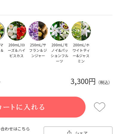
/マ
200mL/ロ
250mL/サ
200mL/モ
200mL/ホ
ン＆
ーズ＆ハイ
フラン＆ジ
ノイ&パッ
ワイトティ
ビスカス
ンジャー
ションフル
ー&ジャス
ーツ
ミン
3,300円
か
（税込）
い合わせはこちら
シェア