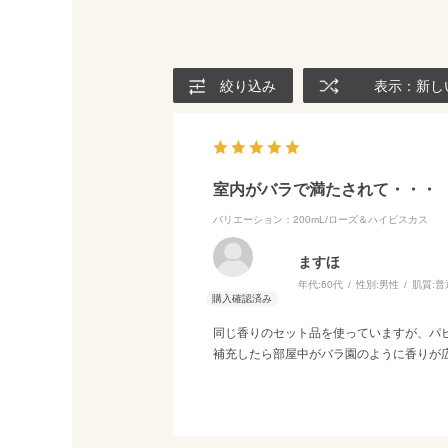
絞り込み
表示：新し
室内がバラで満たされて・・・
バリエーション：200mL/ローズ＆ハイビスカス
ますほ
年代:
60代
性別:
男性
肌質:
普
同じ香りのセット品を使っていますが、パ
補充したら部屋中がバラ園のように香りが