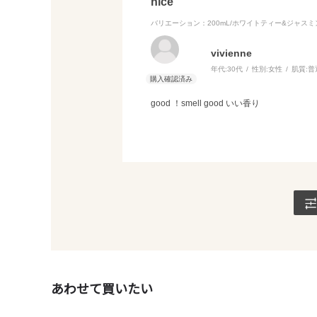
nice
バリエーション：200mL/ホワイトティー&ジャスミ
vivienne
年代:
30代
性別:
女性
肌質:
普
good ！smell good いい香り
あわせて買いたい