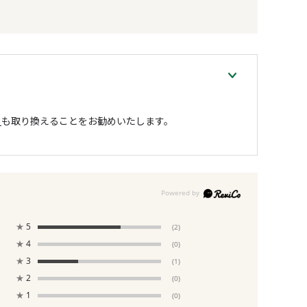
ク
も取り換えることをお勧めいたします。
★
5
(2)
★
4
(0)
★
3
(1)
★
2
(0)
★
1
(0)