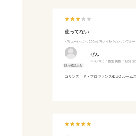
使ってない
バリエーション：200mL/モノイ&パッションフルー
ぜん
年代:
60代
性別:
男性
肌質:
普
コリンヌ・ド・プロヴァンス/DUO ルーム