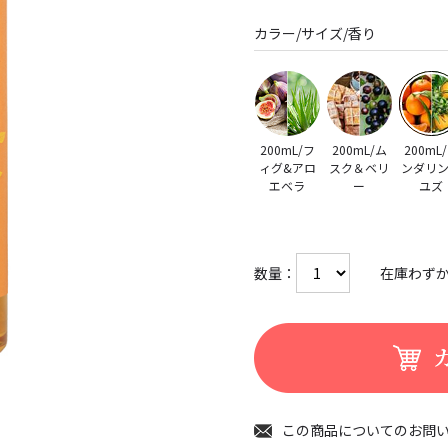
カラー/サイズ/香り
200mL/フ
200mL/ム
200mL
ィグ&アロ
スク＆ベリ
ンダリ
エベラ
ー
ユズ
数量：
在庫わず
この商品についてのお問