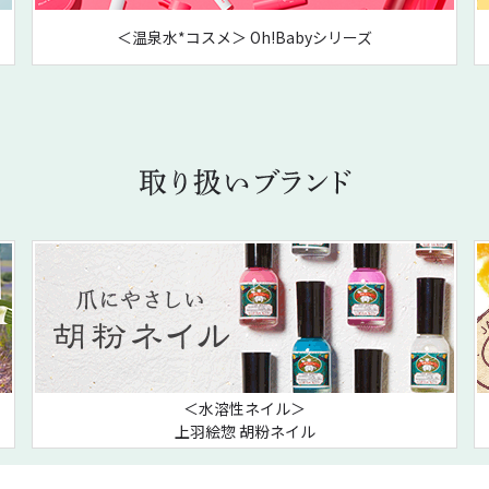
＜温泉水*コスメ＞ Oh!Babyシリーズ
＜水溶性ネイル＞
上羽絵惣 胡粉ネイル