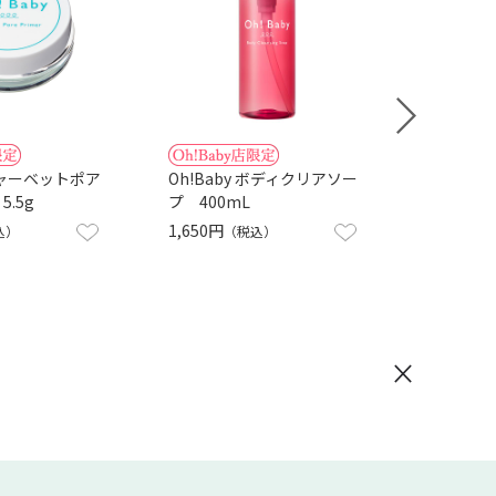
 シャーベットポア
Oh!Baby ボディクリアソー
ドッ
.5g
プ 400mL
グセ
1,650円
3,0
込）
（税込）
×