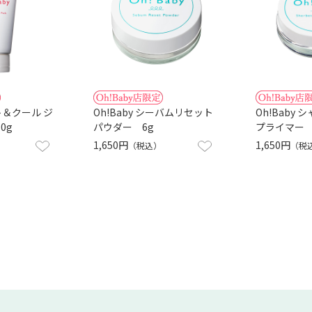
ット＆クール ジ
Oh!Baby シーバムリセット
Oh!Baby
0g
パウダー 6g
プライマー 5
1,650円
1,650円
（税込）
（税