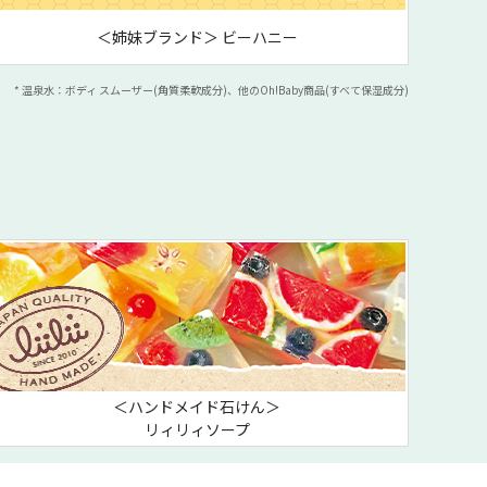
＜姉妹ブランド＞ ビーハニー
* 温泉水：ボディ スムーザー(角質柔軟成分)、他のOh!Baby商品(すべて保湿成分)
＜ハンドメイド石けん＞
リィリィソープ