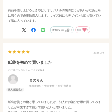
商品を差し上げるときやはりオリジナルの袋のほうが良いかなあと私
は思うので必要数購入します。サイズ的にもデザインも落ち着いてい
て気に入っています。
参考になった
0
Like!
0
2026.2.6
紙袋を初めて買いました
バリエーション：ムーミン2024
まのりん
年代:
50代
性別:
女性
肌質:
普通肌
紙袋は貰うの物と思っていましたが、知人にお裾分け用に買ってみま
したが可愛すぎて自分で使いたいと思いました。