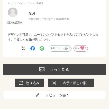
バリエーション：ムーミン2025
なお
年代:
40代
性別:
女性
肌質:
普通肌
デザインが可愛く、ムーミンのギフトセットを入れてプレゼントしま
す。手渡しする日が楽しみです。
参考になった
0
Like!
0
もっと見る
絞り込み
表示：新しい順
レビューを書く