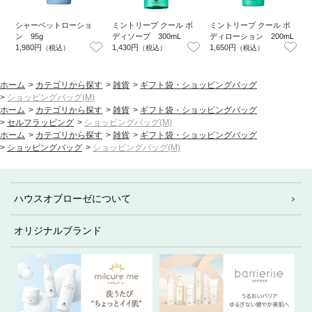
シャーベットローショ
ミントリープ クール ボ
ミントリープ クール ボ
ン 95g
ディソープ 300mL
ディローション 200mL
1,980円
1,430円
1,650円
1
（税込）
（税込）
（税込）
ホーム
>
カテゴリから探す
>
雑貨
>
ギフト袋・ショッピングバッグ
>
ショッピングバッグ(M)
ホーム
>
カテゴリから探す
>
雑貨
>
ギフト袋・ショッピングバッグ
>
セルフラッピング
>
ショッピングバッグ(M)
ホーム
>
カテゴリから探す
>
雑貨
>
ギフト袋・ショッピングバッグ
>
ショッピングバッグ
>
ショッピングバッグ(M)
ハウスオブローゼについて
オリジナルブランド