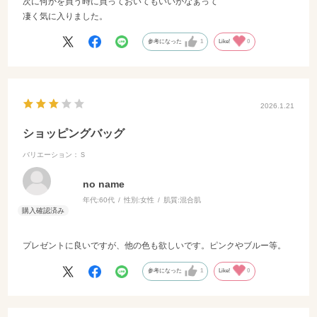
次に何かを買う時に買っておいてもいいかなぁって
凄く気に入りました。
参考になった
1
Like!
0
2026.1.21
ショッピングバッグ
バリエーション：Ｓ
no name
年代:
60代
性別:
女性
肌質:
混合肌
プレゼントに良いですが、他の色も欲しいです。ピンクやブルー等。
参考になった
1
Like!
0