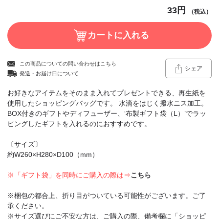
33円
（税込）
この商品についての問い合わせはこちら
シェア
発送・お届け日について
お好きなアイテムをそのまま入れてプレゼントできる、再生紙を
使用したショッピングバッグです。 水滴をはじく撥水ニス加工。
BOX付きのギフトやディフューザー、‘布製ギフト袋（L）’でラッ
ピングしたギフトを入れるのにおすすめです。
〔サイズ〕
約W260×H280×D100（mm）
※「ギフト袋」を同時にご購入の際は⇒
こちら
※梱包の都合上、折り目がついている可能性がございます。ご了
承ください。
※サイズ選びにご不安な方は、ご購入の際、備考欄に「ショッピ