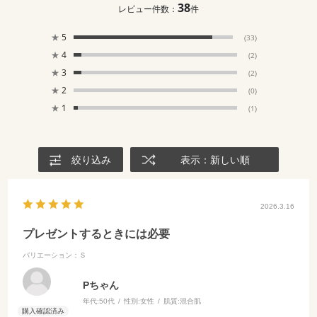
38
レビュー件数：
件
★
5
(33)
★
4
(2)
★
3
(2)
★
2
(0)
★
1
(1)
絞り込み
表示：新しい順
2026.3.16
プレゼントするときには必要
バリエーション：Ｓ
Pちゃん
年代:
50代
性別:
女性
肌質:
混合肌