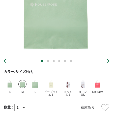
カラー/サイズ/香り
Ｓ
M
L
ビープライ
コリン
コリン
Oh!Baby
ムＳ
ヌＳ
ヌL
数量：
在庫あり