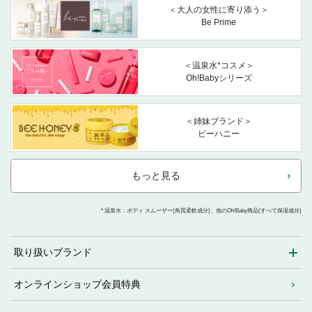
＜大人の女性に寄り添う＞
Be Prime
＜温泉水*コスメ＞
Oh!Babyシリーズ
＜姉妹ブランド＞
ビーハニー
もっと見る
* 温泉水：ボディ スムーザー(角質柔軟成分)、他のOh!Baby商品(すべて保湿成分)
取り扱いブランド
オンラインショップ会員特典