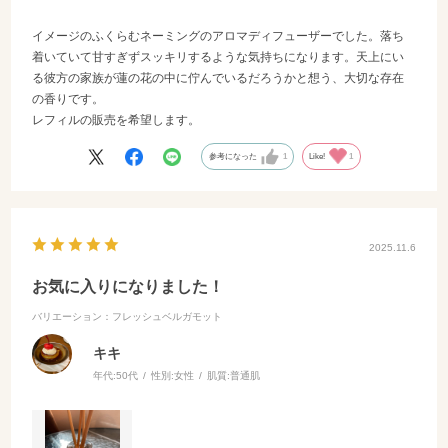
イメージのふくらむネーミングのアロマディフューザーでした。落ち
着いていて甘すぎずスッキリするような気持ちになります。天上にい
る彼方の家族が蓮の花の中に佇んでいるだろうかと想う、大切な存在
の香りです。
レフィルの販売を希望します。
参考になった
1
Like!
1
2025.11.6
お気に入りになりました！
バリエーション：フレッシュベルガモット
キキ
年代:
50代
性別:
女性
肌質:
普通肌