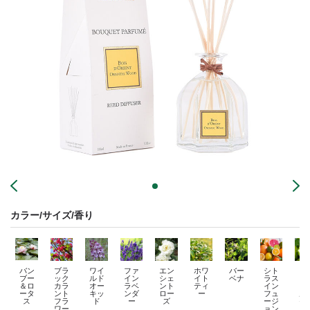
カラー/サイズ/香り
バン
ブラ
ワイ
ファ
エン
ホワ
バー
シト
フ
ブー
ック
ルド
イン
シェ
イト
ベナ
ラス
ッ
＆ロ
カラ
オー
ラベ
ント
ティ
イン
ュ
ータ
ント
キッ
ンダ
ロー
ー
フュ
ル
ス
フラ
ド
ー
ズ
ージ
モ
ワー
ョン