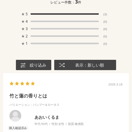
3
レビュー件数：
件
★
5
(3)
★
4
(0)
★
3
(0)
★
2
(0)
★
1
(0)
絞り込み
表示：新しい順
2026.3.18
竹と蓮の香りとは
バリエーション：バンブー＆ロータス
あおいくるま
年代:
50代
性別:
女性
肌質:
敏感肌