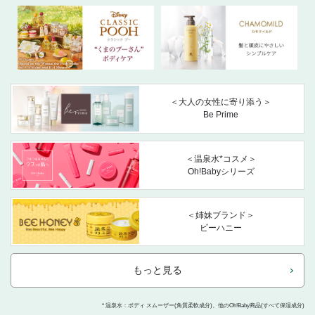
＜大人の女性に寄り添う＞
Be Prime
＜温泉水*コスメ＞
Oh!Babyシリーズ
＜姉妹ブランド＞
ビーハニー
もっと見る
* 温泉水：ボディ スムーザー(角質柔軟成分)、他のOh!Baby商品(すべて保湿成分)