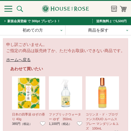
新規会員登録 で 300pt プレゼント！
送料無料
まで
5,500円
初めての方
商品を探す
申し訳ございません。
ご指定の商品は販売終了か、ただ今お取扱いできない商品です。
ホームへ戻る
あわせて買いたい
日本の四季湯 ゆずの香
ファブリックウォータ
コリンヌ・ド・プロヴ
コリ
り 40g
ー ゆず 350mL
ァンス/DUO ルームス
ァンス
385円
1,100円
プレー マンダリン＆ユ
ドキ
（税込）
（税込）
ズ 100mL
ン＆ユ