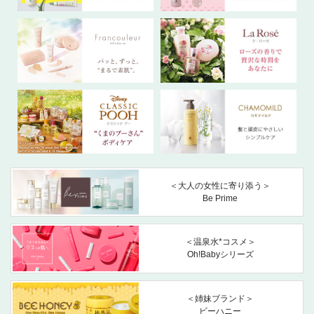
＜大人の女性に寄り添う＞
Be Prime
＜温泉水*コスメ＞
Oh!Babyシリーズ
＜姉妹ブランド＞
ビーハニー