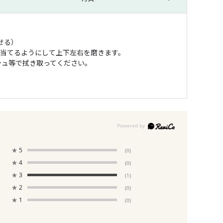
せる）
ら当てるようにして上下左右を磨きます。
シュ等で拭き取ってください。
★
5
(0)
★
4
(0)
★
3
(1)
★
2
(0)
★
1
(0)