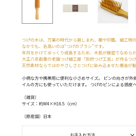
つげの木は、万葉の時代から親しまれ、櫛や印鑑、細工物
なかでも、名高いのは“つげのブラシ”です。
年月をかけてゆっくり成長するため、木肌が緻密でなめらか
大正八年創業の老舗つげ細工屋「別府つげ工芸」が作るつ
天然素材ならではのやさしさとつげに染み込ませた椿油が
小柄な方や携帯用に便利な小さめサイズ。 ピンの向きが外
イルの方にも使っていただけます。 つげのピンによる頭皮
〔雑貨〕
サイズ：約W4×H16.5（cm）
〔原産国〕日本
お手入れ方法