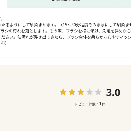
す。
わたるようにして馴染ませます。（15～30分程度そのままにして馴染ま
ブラシの汚れを落とします。その際、ブラシを横に傾け、刷毛を斜めか
ください。油汚れが浮き出てきたら、ブラシ全体を柔らかな布やティッ
有料）
3.0
1
レビュー件数：
件