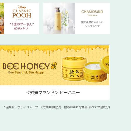
＜姉妹ブランド＞ ビーハニー
* 温泉水：ボディ スムーザー(角質柔軟成分)、他のOh!Baby商品(すべて保湿成分)