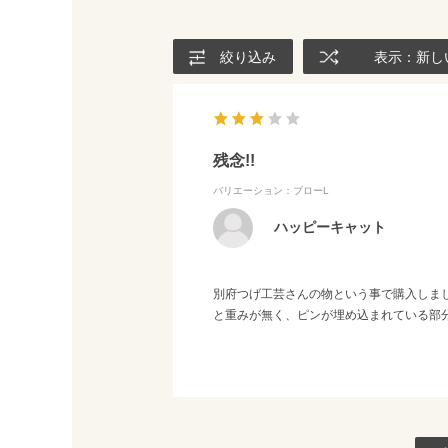
絞り込み
表示：新し
残念!!
バリエーション：ブローL
ハッピーキャット
別府つげ工芸さんの物という事で購入しま
と重みが無く、ピンが埋め込まれている部