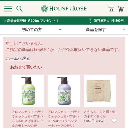
新規会員登録 で 300pt プレゼント！
送料無料
まで
5,500円
初めての方
商品を探す
申し訳ございません。
ご指定の商品は販売終了か、ただ今お取扱いできない商品です。
ホームへ戻る
あわせて買いたい
アロマルセット ボディ
アロマルセット ボディ
とうもろこしと絹・綿
ウォッシュ＆バブルバ
ウォッシュ＆バブルバ
のボディタオル
ス GA&CM（青りんご
ス LV&HB（ラベンダ
1,650円
（税込）
＆カモミールの香
ー＆ハーブの香り）