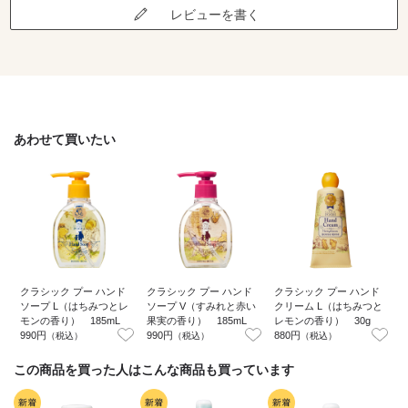
レビューを書く
あわせて買いたい
クラシック プー ハンド
クラシック プー ハンド
クラシック プー ハンド
ソープ L（はちみつとレ
ソープ V（すみれと赤い
クリーム L（はちみつと
モンの香り） 185mL
果実の香り） 185mL
レモンの香り） 30g
990円
990円
880円
8
（税込）
（税込）
（税込）
この商品を買った人はこんな商品も買っています