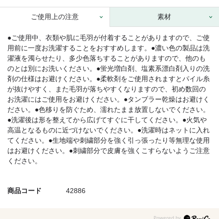
ご使用上の注意
素材
●ご使用中、衣類や肌に毛羽が付着することがありますので、ご使
用前に一度お洗濯することをおすすめします。●濃い色の製品は洗
濯液を濁らせたり、多少色落ちすることがありますので、他のも
のとは別にお洗いください。●蛍光増白剤、塩素系漂白剤入りの洗
剤の仕様はお避けください。●柔軟剤をご使用されますとパイル糸
が抜けやすく、また毛羽が落ちやすくなりますので、初め数回の
お洗濯にはご使用をお避けください。●タンブラー乾燥はお避けく
ださい。●色移りを防ぐため、濡れたまま放置しないでください。
●洗濯後は形を整えてから広げてすぐに干してください。●火気や
高温となるものに近づけないでください。●洗濯時はネットに入れ
てください。●生地端や刺繍部分を強く引っ張ったり等無理な使用
はお避けください。●刺繍部分で皮膚を強くこすらないようご注意
ください。
商品コード
42886