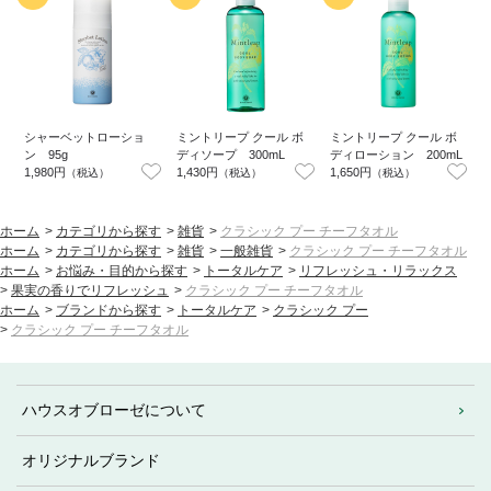
シャーベットローショ
ミントリープ クール ボ
ミントリープ クール ボ
ン 95g
ディソープ 300mL
ディローション 200mL
1,980円
1,430円
1,650円
（税込）
（税込）
（税込）
6
ホーム
>
カテゴリから探す
>
雑貨
>
クラシック プー チーフタオル
ホーム
>
カテゴリから探す
>
雑貨
>
一般雑貨
>
クラシック プー チーフタオル
ホーム
>
お悩み・目的から探す
>
トータルケア
>
リフレッシュ・リラックス
>
果実の香りでリフレッシュ
>
クラシック プー チーフタオル
ホーム
>
ブランドから探す
>
トータルケア
>
クラシック プー
>
クラシック プー チーフタオル
ハウスオブローゼについて
オリジナルブランド