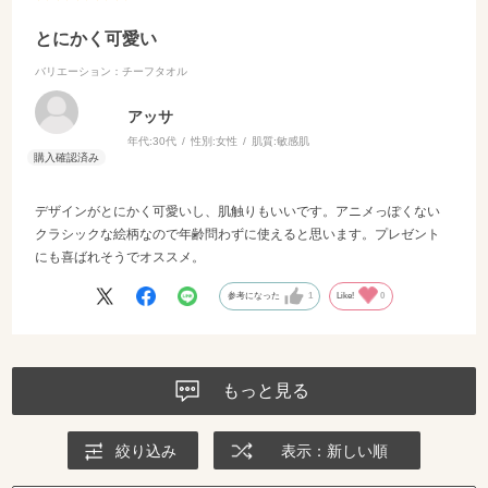
とにかく可愛い
バリエーション：チーフタオル
アッサ
年代:
30代
性別:
女性
肌質:
敏感肌
デザインがとにかく可愛いし、肌触りもいいです。アニメっぽくない
クラシックな絵柄なので年齢問わずに使えると思います。プレゼント
にも喜ばれそうでオススメ。
参考になった
1
Like!
0
もっと見る
絞り込み
表示：新しい順