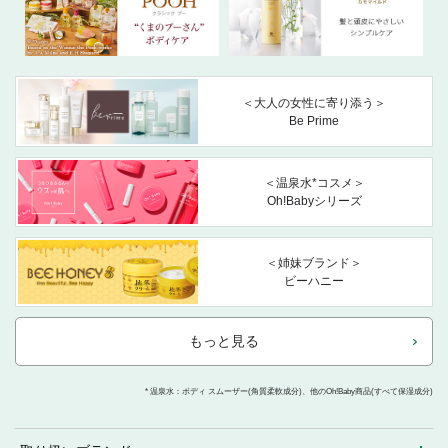
＜大人の女性に寄り添う＞
Be Prime
＜温泉水*コスメ＞
Oh!Babyシリーズ
＜姉妹ブランド＞
ビーハニー
もっと見る
* 温泉水：ボディ スムーザー(角質柔軟成分)、他のOh!Baby商品(すべて保湿成分)