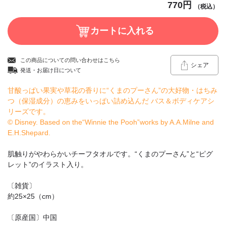
770円
（税込）
この商品についての問い合わせはこちら
シェア
発送・お届け日について
甘酸っぱい果実や草花の香りに“くまのプーさん”の大好物・はちみ
つ（保湿成分）の恵みをいっぱい詰め込んだ バス＆ボディケアシ
リーズです。
© Disney. Based on the“Winnie the Pooh”works by A.A.Milne and
E.H.Shepard.
肌触りがやわらかいチーフタオルです。“くまのプーさん”と“ピグ
レット”のイラスト入り。
〔雑貨〕
約25×25（cm）
〔原産国〕中国