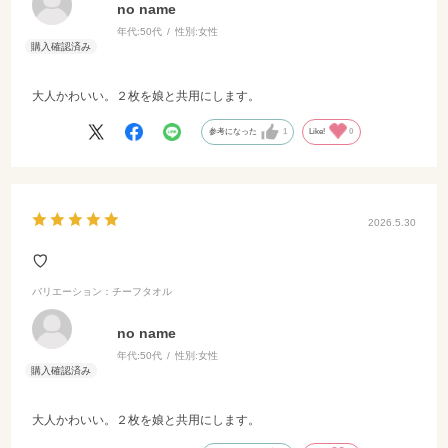
no name
年代:
50代
性別:
女性
大人かわいい。２枚を娘と共用にします。
参考になった
1
Like!
0
2026.5.30
♡
バリエーション：チーフタオル
no name
年代:
50代
性別:
女性
大人かわいい。２枚を娘と共用にします。