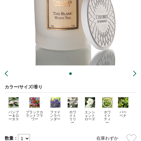
カラー/サイズ/香り
バンブ
ブラックカ
ファイ
ホワ
エンシ
ホワ
バー
ー＆ロ
ラントフラ
ンラベ
イト
ェント
イト
ベナ
ータス
ワー
ンダー
リリ
ローズ
ティ
ー
ー
数量：
在庫わずか