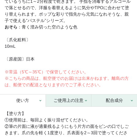
ているうちに1～2分程度で乾きます。 手指を消毒するアルコール
で落とせるので、洋服を着替えるように気分やTPOに合わせて塗
り替えられます。ポップな彩りで指先から元気になれそうな、親
子で使える“パステル”シリーズ。
おそら
：青く澄み切った空のような色
〔爪化粧料〕
10mL
〔原産国〕日本
※常温（5℃～35℃）で保管してください。
※こちらの商品は、航空便でのお届けは出来かねます。離島の方
は、船便での配送となりますのでご了承ください。
使い方
ご使用上の注意
配合成分
【塗り方】
①使用前は、毎回よく振り混ぜてください。
②筆の片面に液が適量残るようにもう片方の面をビンの口でしご
きます。爪の先を軽く1度塗り、爪表面を2～3回で塗ってくださ