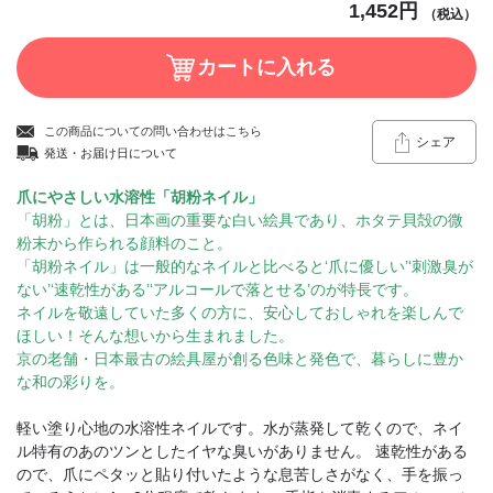
1,452円
（税込）
この商品についての問い合わせはこちら
シェア
発送・お届け日について
爪にやさしい水溶性「胡粉ネイル」
「胡粉」とは、日本画の重要な白い絵具であり、ホタテ貝殻の微
粉末から作られる顔料のこと。
「胡粉ネイル」は一般的なネイルと比べると‘爪に優しい’‘刺激臭が
ない’‘速乾性がある’‘アルコールで落とせる’のが特長です。
ネイルを敬遠していた多くの方に、安心しておしゃれを楽しんで
ほしい！そんな想いから生まれました。
京の老舗・日本最古の絵具屋が創る色味と発色で、暮らしに豊か
な和の彩りを。
軽い塗り心地の水溶性ネイルです。水が蒸発して乾くので、ネイ
ル特有のあのツンとしたイヤな臭いがありません。 速乾性がある
ので、爪にペタッと貼り付いたような息苦しさがなく、手を振っ