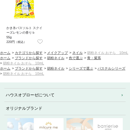
かき氷バスソルト スクイ
ーズレモンの香りｂ
55g
220円
（税込）
ホーム
>
カテゴリから探す
>
メイクアップ
>
ネイル
>
胡粉ネイル おそら 10mL
ホーム
>
ブランドから探す
>
胡粉ネイル
>
色で選ぶ
>
青・紫系
>
胡粉ネイル おそら 10mL
ホーム
>
ブランドから探す
>
胡粉ネイル
>
シリーズで選ぶ
>
パステルシリーズ
>
胡粉ネイル おそら 10mL
ハウスオブローゼについて
オリジナルブランド