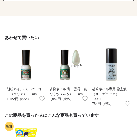
あわせて買いたい
胡粉ネイル スーパーコー
胡粉ネイル 青口雲母（あ
胡粉ネイル専用 除去液
ト（クリア） 10mL
おくちうんも） 10mL
（オーガニック）
1,452円
1,562円
100mL
1
（税込）
（税込）
764円
（税込）
この商品を買った人はこんな商品も買っています