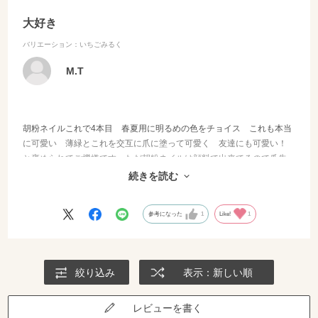
大好き
バリエーション：いちごみるく
M.T
胡粉ネイルこれで4本目 春夏用に明るめの色をチョイス これも本当
に可愛い 薄緑とこれを交互に爪に塗って可愛く 友達にも可愛い！
と褒められてご機嫌です ただ胡粉ネイルは顔料で出来てるので爪先
など直ぐに取れるけどそこだけまた足して塗ればOK胡粉ネイルどこに
続きを読む
も売ってない限定品です
参考になった
1
Like!
1
絞り込み
表示：新しい順
レビューを書く