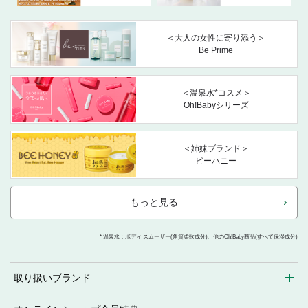
＜大人の女性に寄り添う＞
Be Prime
＜温泉水*コスメ＞
Oh!Babyシリーズ
＜姉妹ブランド＞
ビーハニー
もっと見る
* 温泉水：ボディ スムーザー(角質柔軟成分)、他のOh!Baby商品(すべて保湿成分)
取り扱いブランド