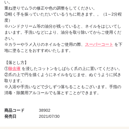
い。
重ね塗りでムラの修正や色の調整をしてください。
③軽く手を振っていただいているうちに乾きます、。（1～2分程
度）
※ハンドクリーム等の油分が残っていると、ネイルをはじいてし
まいます。手洗いなどにより、油分を取り除いてからご使用くだ
さい。
※カラーやラメ入りのネイルをご使用の際、
スーパーコート
を下
地に塗ることをおすすめいたします。
【落とし方】
①
除去液
を浸したコットンをしばらく爪の上に置いてください。
②爪の上で円を描くようにネイルをなじませ、ぬぐうように拭き
取ります。
※入浴や手洗いなどで少しずつ落ちることもございます。手指の
消毒・除菌用アルコールでも落とすことができます。
商品コード
38902
発売日
2021/07/30